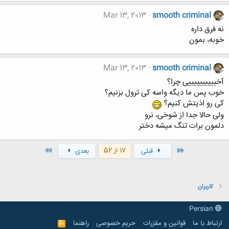
Mar 13, 2013
smooth criminal
نه فرق داره
خوبه، بمون
Mar 13, 2013
smooth criminal
آخییییییییییی چرا؟
خوب پس ما دیگه واسه کی ترول بزنیم؟
کی رو اذیتش کنیم؟
ولی حالا جدا از شوخی، نرو
دلمون برات تنگ میشه دختر
اول
آخر
17 از 52
قبلی
بعدی
کاربران
Persian
ارتباط با ما
قوانین و مقرّرات
حریم خصوصی
راهنما
R