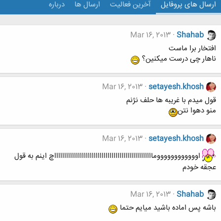
ارسال های پروفایل
آخرین فعالیت
ارسال ها
درباره
Mar 16, 2013
Shahab
افتخار برا ماست
ناهار چی درست میکنین؟
Mar 16, 2013
setayesh.khosh
قول میدم با غریبه ها حلف نژنم
منو دهوا نتن
Mar 16, 2013
setayesh.khosh
اوووووووووووومااااااااااااااااااااااااااااااااااااااااااااااااااچ اینم به قول
عجقه خودم
Mar 16, 2013
Shahab
باشه پس اماده باشید میایم حتما