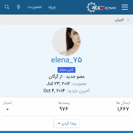
ورود
عضویت
کاربران
elena_75
کاربر ممتاز
عضو جدید
·
از
گرگان
عضویت
Jul 23, 2012
آخرین بازدید
Oct 4, 2014
ارسال ها
پسندها
امتیاز
0
976
1,667
پیدا کردن