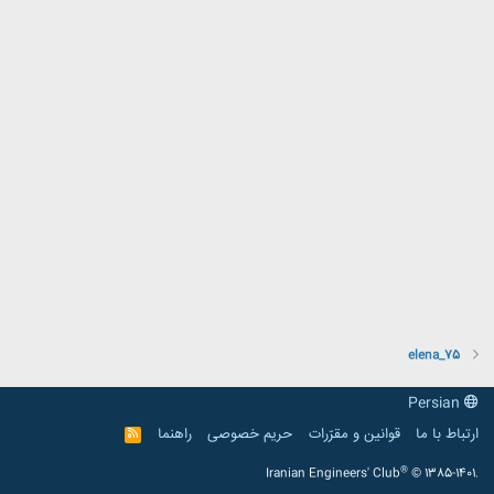
elena_75
Persian
ارتباط با ما
قوانین و مقرّرات
حریم خصوصی
راهنما
R
S
S
®
Iranian Engineers' Club
© 1385-1401.