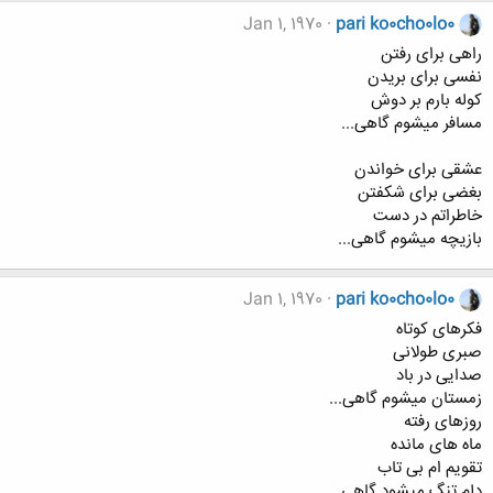
Jan 1, 1970
pari ko0cho0lo0
راهی برای رفتن
نفسی برای بریدن
كوله بارم بر دوش
مسافر میشوم گاهی...
عشقی برای خواندن
بغضی برای شكفتن
خاطراتم در دست
بازیچه میشوم گاهی...
Jan 1, 1970
pari ko0cho0lo0
فكرهای كوتاه
صبری طولانی
صدایی در باد
زمستان میشوم گاهی...
روزهای رفته
ماه های مانده
تقویم ام بی تاب
دلم تنگ میشود گاهی...