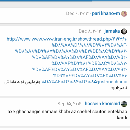
Dec 6, 2013
pari khano0m
Dec 8, 2012
jamaka
http://www.www.www.iran-eng.ir/showthread.php/419361-
%D8%AA%D9%88%D9%84%D8%AF-
%D8%A8%D9%87%D8%AA%D8%B1%DB%8C%D9%86-
%D8%AF%D8%A7%D8%AF%D8%A7%D8%B4-
%D8%AF%D9%86%DB%8C%D8%A7-
%D8%AF%D8%A7%D8%AF%D8%A7%D8%B4-
%D9%86%D8%A7%D8%B5%D8%B1-
%DA%AF%D9%84%D9%85-just-mechanic
بفرمایین تولد داداش
ناصر:gol:
Sep 15, 2012
hossein khorshid
axe ghashangie namaie khobi az chehel souton entekhab
kardi