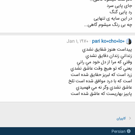
جای پایی سرد
رد پایی گنگ
در این سایه ی تنهایی
چه بی رنگ میشوم گاهی...
Jan 1, 1970
pari ko0cho0lo0
پيداست هنوز شقايق نشدي
زنداني زندان دقايق نشدي
وقتي كه مرا از دل خود مي راني
يعني كه تو هيچ وقت عاشق نشدي
زرد است كه لبريز حقايق شده است
است كه با درد موافق شده است تلخ
عاشق نشدي وگر نه مي فهميدي
پاييز بهاريست كه عاشق شده است
کاربران
Persian