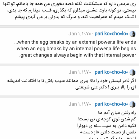
ری مردمی داره که میشکننت نکنه غصه بخوری من همه جا باهاتم، تو تنها
نیستی، تو کوله بارت عشـق میذارم که بگذری، قلـب میذارم که جا بدی،
اشـک میدم که همراهیت کنه، و مـرگ که بدونی بر می گردی پیشم
Jan 1, 1970
pari ko0cho0lo0
when the egg breaks by an external power,a life ends...
when an egg breaks by an internal power,a life begins..
great changes always begin with that internal power.
Jan 1, 1970
pari ko0cho0lo0
اگر قادر نیستی خود را بالا ببری همانند سیب باش تا با افتادنت اندیشه
ای را بالا ببری ! دکتر علی شریعتی
Jan 1, 1970
pari ko0cho0lo0
راه رفتن میان آدم ها
گم شدن توی کوچه ی بن بست!
تکیه دادن به سیــ ــنه ی دیوار!
بغض از دست دادن «از دست»
از نخی پاره گم شدن در باد