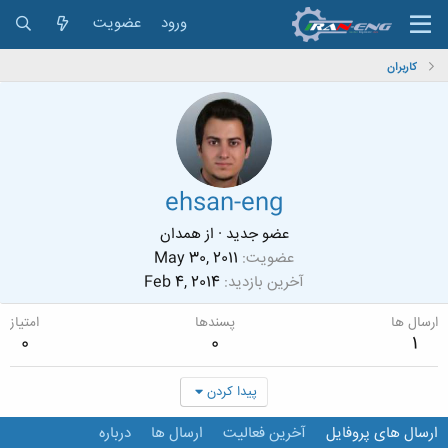
ورود
عضویت
کاربران
ehsan-eng
عضو جدید
·
از
همدان
عضویت
May 30, 2011
آخرین بازدید
Feb 4, 2014
ارسال ها
پسندها
امتیاز
0
0
1
پیدا کردن
ارسال های پروفایل
آخرین فعالیت
ارسال ها
درباره