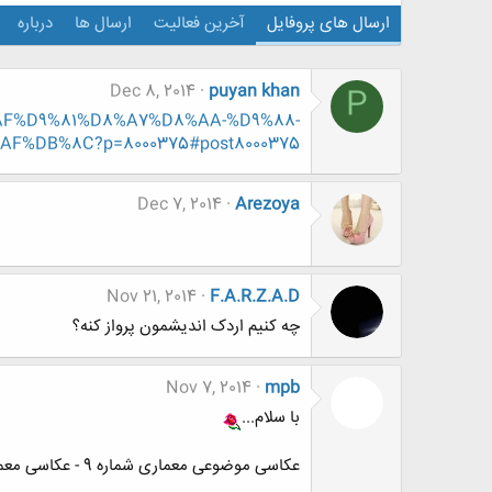
ارسال های پروفایل
آخرین فعالیت
ارسال ها
درباره
Dec 8, 2014
puyan khan
P
8%AF%D9%81%D8%A7%D8%AA-%D9%88-
%DB%8C?p=8000375#post8000375
Dec 7, 2014
Arezoya
Nov 21, 2014
F.A.R.Z.A.D
چه کنیم اردک اندیشمون پرواز کنه؟
Nov 7, 2014
mpb
با سلام...
عکاسی موضوعی معماری شماره 9 - عکاسی معماری در شب.
.