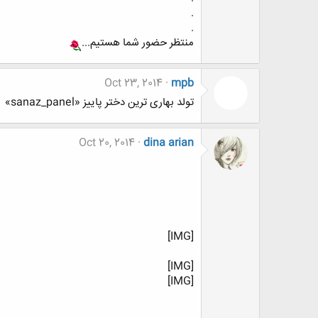
.
.
منتظر حضور شما هستیم...
Oct 23, 2014
mpb
تولد بهاری ترین دختر پاییز «sanaz_panel»
Oct 20, 2014
dina arian
[IMG]
[IMG]
[IMG]