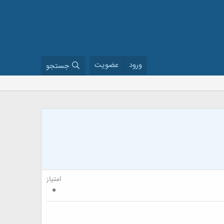
ورود
عضویت
جستجو
امتیاز
0