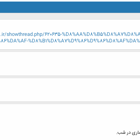
eng.ir/showthread.php/620635-%D8%AA%D8%B5%D8%A7%D
86%DA%AF-%D8%B1%D8%A7%D9%86%D9%86%D8%AF%DA%AF