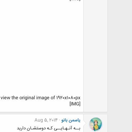
 view the original image of 1920x1080px.
[IMG]
یاسمن بانو
Aug 5, 2014
بــه آنـهـایــی کـه دوستشـان دارید