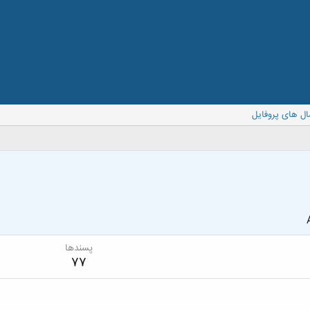
ال های پروفایل
پسندها
77