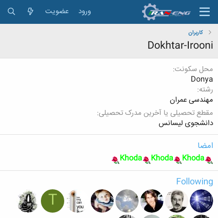
ورود
عضویت
کاربران
Dokhtar-Irooni
محل سکونت
Donya
رشته
مهندسی عمران
مقطع تحصیلی یا آخرین مدرک تحصیلی
دانشجوی لیسانس
امضا
Khoda
Khoda
Khoda
Following
T