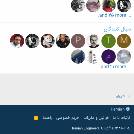
... and 25 more.
دنبال کنندگان
P
T
M
م
... and 21 more.
کاربران
Persian
ارتباط با ما
قوانین و مقرّرات
حریم خصوصی
راهنما
R
S
S
®
Iranian Engineers' Club
© 1385-1401.