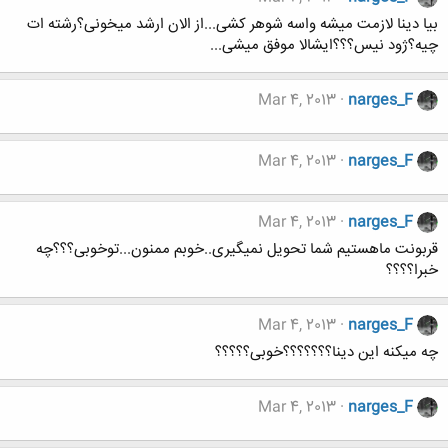
بیا دینا لازمت میشه واسه شوهر کشی...از الان ارشد میخونی؟رشته ات
چیه؟ژود نیس؟؟؟ایشالا موفق میشی...
Mar 4, 2013
narges_F
Mar 4, 2013
narges_F
Mar 4, 2013
narges_F
قربونت ماهستیم شما تحویل نمیگیری..خوبم ممنون...توخوبی؟؟؟چه
خبرا؟؟؟؟
Mar 4, 2013
narges_F
چه میکنه این دینا؟؟؟؟؟؟؟خوبی؟؟؟؟؟
Mar 4, 2013
narges_F