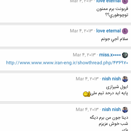
Mar 4, 2013
love eternal
L
قربونت برم ممنون
توچوطوري؟؟
Mar 4, 2013
love eternal
L
سلام آجي جونم
Mar 4, 2013
miss.x0000
http://www.www.www.iran-eng.ir/showthread.php/436970
Mar 4, 2013
nish nish
ایول شیرازی
پایه اید درحد تیم ملی
Mar 4, 2013
nish nish
دینا جون من برم دیگه
شب خوش عزیزم
بای