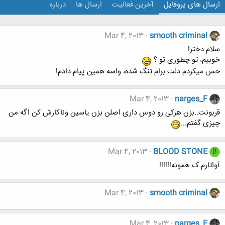
ارسال های پروفایل
آخرین فعالیت
ارسال ها
درباره
Mar 4, 2013
smooth criminal
سلام دختر!
خوبیم، تو چطوری تو ؟
حس میکردم دلت برام تنگ شده، واسه همین پیام دادم!
Mar 4, 2013
narges_F
قربونت..بزن هرکی رو دوس داری اصلن بزن یاسین وناکارش کن اگه من
چیزی گفتم...
Mar 4, 2013
BLOOD STONE
B
آواتارم ک همونه!!!!!!
Mar 4, 2013
smooth criminal
Mar 4, 2013
narges_F