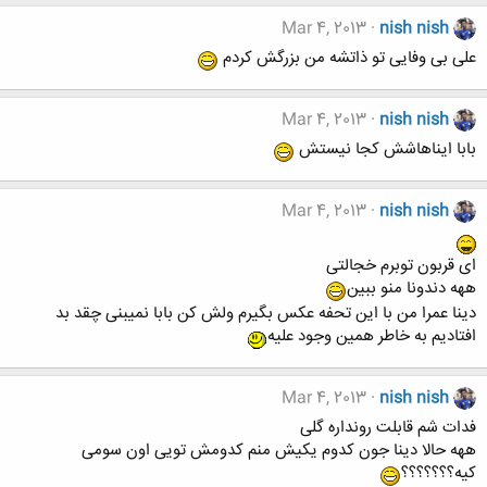
Mar 4, 2013
nish nish
علی بی وفایی تو ذاتشه من بزرگش کردم
Mar 4, 2013
nish nish
بابا ایناهاشش کجا نیستش
Mar 4, 2013
nish nish
ای قربون توبرم خجالتی
ههه دندونا منو ببین
دینا عمرا من با این تحفه عکس بگیرم ولش کن بابا نمیبنی چقد بد
افتادیم به خاطر همین وجود علیه
Mar 4, 2013
nish nish
فدات شم قابلت رونداره گلی
ههه حالا دینا جون کدوم یکیش منم کدومش تویی اون سومی
کیه؟؟؟؟؟؟؟