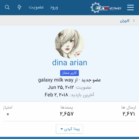
ورود
عضویت
کاربران
dina arian
کاربر ممتاز
عضو جدید
·
از
galaxy milk way
عضویت
Jun 25, 2012
آخرین بازدید
Feb 2, 2018
ارسال ها
پسندها
امتیاز
0
2,657
2,671
پیدا کردن