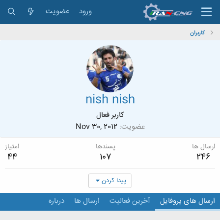
ورود
عضویت
کاربران
nish nish
کاربر فعال
عضویت
Nov 30, 2012
ارسال ها
پسندها
امتیاز
44
107
246
پیدا کردن
ارسال های پروفایل
آخرین فعالیت
ارسال ها
درباره