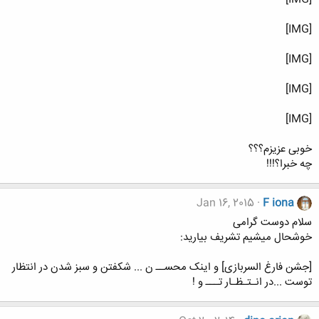
[IMG]
[IMG]
[IMG]
[IMG]
خوبی عزیزم؟؟؟
چه خبرا؟!!!
Jan 16, 2015
F iona
سلام دوست گرامی
خوشحال میشیم تشریف بیارید:
[جشن فارغ السربازی] و اینک محســ ن ... شکفتن و سبز شدن در انتظار
توست ...در انـتـظـار تـــ و !