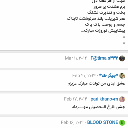
قلبت از هر غصه دور
بزم عشقت پر سرور
بخت و تقدیرت قشنگ
عمر شیرینت بلند سرنوشتت تابناک
جسم و روحت پاک پاک
پیشاپیش نوروزت مبارک…
::
::
Mar 11, 2014
F@tima s332
*جیگر طلا*
Feb 20, 2014
عشق ابدی من تولدت مبارک عزیزم
Feb 17, 2014
pari khano0m
جشن فارغ التحصیلی مهـــرداد
Feb 16, 2014
BLOOD STONE
B