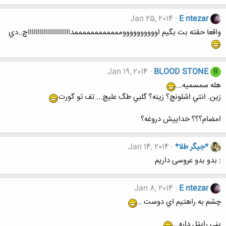
Jan 25, 2014
E ntezar
واقعا حقته بت بگيم اووووووووووممممممممممممداااااااااااااااااااااچ..دي
Jan 19, 2014
BLOOD STONE
B
هله سمسميه...
زين. انتي اشلونچ؟ زينه؟ گلبي طگ عليچ... تف تو گورت
امضام؟؟؟ خداييش دروغه؟
*جیگر طلا*
Jan 14, 2014
: بدو بدو عروسی داریم
Jan 8, 2014
E ntezar
چشم به راهتيم اي دوست ..
يني رايتل داره...