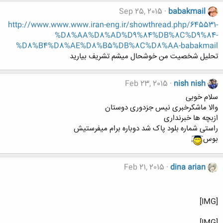
Sep 25, 2015
babakmail
http://www.www.www.iran-eng.ir/showthread.php/645531-
%D8%AA%D8%AD%D9%84%DB%8C%D9%84-
%D8%B4%D8%AE%D8%B5%DB%8C%D8%AA-babakmail
تحلیل شخصیت من خوشحال میشم تشریف بیارید
Feb 23, 2015
nish nish
سلام خوبی
والا ماشکرخبری نیس جزدوری دوستان
ازبچه ها خبرنداری
راستی شماره بلود پاک شد دوباره برام میفرستیش
بوس
Feb 21, 2015
dina arian
[IMG]
[IMG]