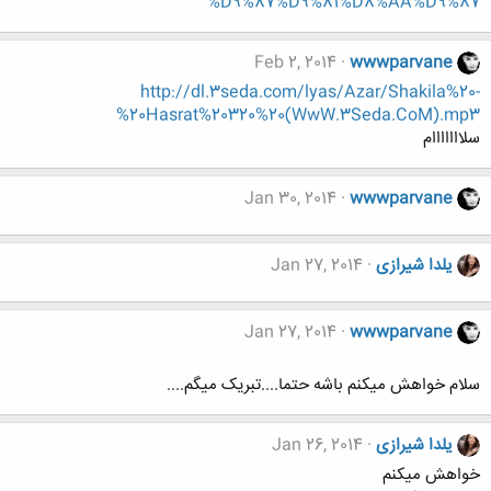
%D9%87%D9%81%D8%AA%D9%87
Feb 2, 2014
wwwparvane
http://dl.3seda.com/lyas/Azar/Shakila%20-
%20Hasrat%20320%20(WwW.3Seda.CoM).mp3
سلااااااام
Jan 30, 2014
wwwparvane
یلدا شیرازی
Jan 27, 2014
Jan 27, 2014
wwwparvane
سلام خواهش میکنم باشه حتما....تبریک میگم....
یلدا شیرازی
Jan 26, 2014
خواهش میکنم