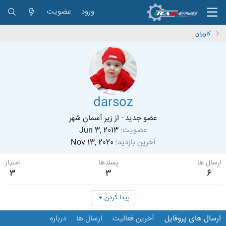
ورود
عضویت
کاربران
darsoz
عضو جدید
·
از
زیر آسمان شهر
عضویت
Jun 3, 2013
آخرین بازدید
Nov 13, 2020
ارسال ها
پسندها
امتیاز
3
3
6
پیدا کردن
ارسال های پروفایل
آخرین فعالیت
ارسال ها
درباره