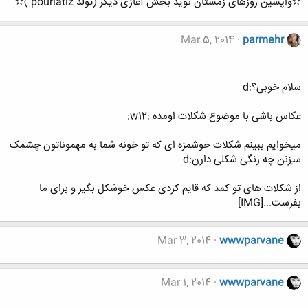
✫واپسین روزهای زمستان نوید بخش آغازی دیگر (تولد pouriatiz )✫
Mar 5, 2014
parmehr
سلام خوبی؟:d
عکاس باشی با موضوع شکلات اومده :w12:
میخوایم ببینم شکلات خوشمزه ای که تو خونه شما به مهموناتون چشمک
میزنن چه رنگی شکلی دارن:d
از شکلات های تو کمد که قایم کردی عکس خوشکل بگیر و برای ما
بفرست...[IMG]
Mar 3, 2014
wwwparvane
Mar 1, 2014
wwwparvane