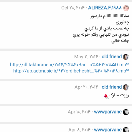
Oct 20, 2014
ALIREZA.F.1988
سلاااااااااااااااام دارسوز
چطوري
چه عجب يادي از ما كردي
نبودي من تنهايي رفتم خونه پري
جات خالي
May 11, 2014
old friend
http://dl.taktarane.ir/2014/25%20Ban...0%5B128%5D.mp3
http://up.actmusic.ir/93/ordibehesht...%20-%20128.mp3
Apr 20, 2014
old friend
روزت مبارک
Apr 10, 2014
wwwparvane
Apr 8, 2014
wwwparvane