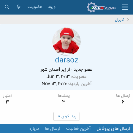
ورود
عضویت
کاربران
darsoz
عضو جدید
·
از
زیر آسمان شهر
عضویت
Jun 3, 2013
آخرین بازدید
Nov 13, 2020
ارسال ها
پسندها
امتیاز
3
3
6
پیدا کردن
ارسال های پروفایل
آخرین فعالیت
ارسال ها
درباره