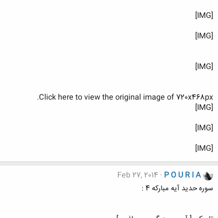
[IMG]
[IMG]
[IMG]
Click here to view the original image of 720x468px.
[IMG]
[IMG]
[IMG]
Feb 27, 2014
P O U R I A
سوره حدید آیه مبارکه 4 :