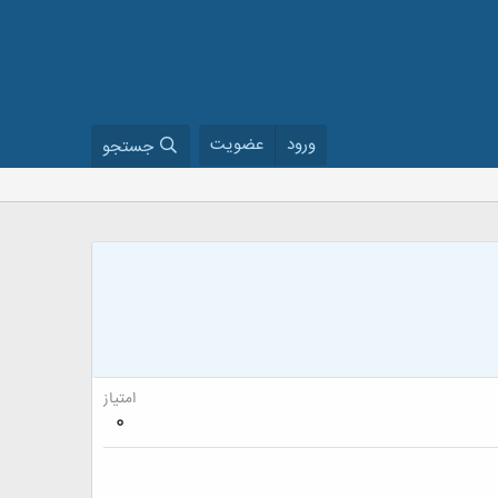
ورود
عضویت
جستجو
امتیاز
0