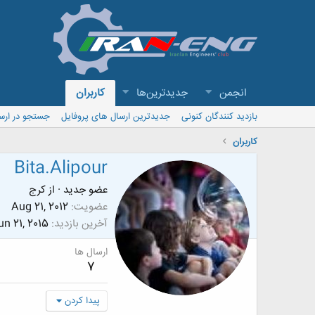
انجمن
جدیدترین‌ها
کاربران
بازدید کنندگان کنونی
جدیدترین ارسال های پروفایل
جستجو در ارس
کاربران
Bita.Alipour
عضو جدید
·
از
كرج
عضویت
Aug 21, 2012
آخرین بازدید
un 21, 2015
ارسال ها
7
پیدا کردن