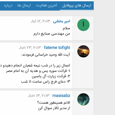
ارسال های پروفایل
آخرین فعالیت
ارسال ها
درباره
امیر بخشی
Jul 12, 2013
ا
سلام
من مهندسی صنایع دارم
Jun 23, 2013
fateme tofighi
آیت الله وحید خراسانی فرمودند:
اعمال زیر را در شب نیمه شعبان انجام دهیدو دی
1- قرائت سوره یس و هدیه آن به امام عصر
2- قرائت زیارت آل یاسین
3- دعای فرج راس ساعت 11 شب
Jun 13, 2013
masisabz
الانم همینطور هست؟
از مدیر تالار سوال کن