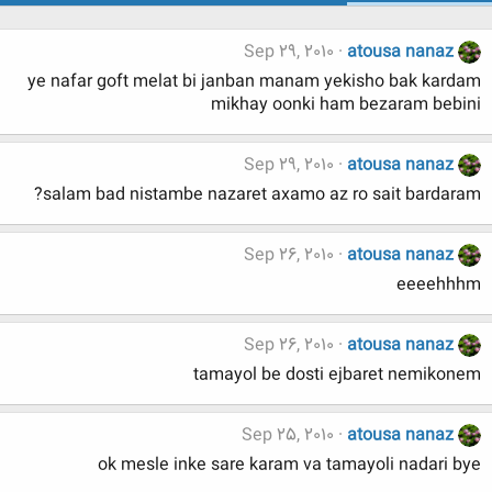
Sep 29, 2010
atousa nanaz
ye nafar goft melat bi janban manam yekisho bak kardam
mikhay oonki ham bezaram bebini
Sep 29, 2010
atousa nanaz
salam bad nistambe nazaret axamo az ro sait bardaram?
Sep 26, 2010
atousa nanaz
eeeehhhm
Sep 26, 2010
atousa nanaz
tamayol be dosti ejbaret nemikonem
Sep 25, 2010
atousa nanaz
ok mesle inke sare karam va tamayoli nadari bye