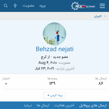
ورود
عضویت
کاربران
Behzad nejati
عضو جدید
·
از
کرج
عضویت
Aug 4, 2010
آخرین بازدید
Jul 23, 2019
ارسال ها
پسندها
امتیاز
0
139
86
پیدا کردن
ارسال های پروفایل
آخرین فعالیت
ارسال ها
درباره