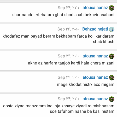
Sep 24, 2010
atousa nanaz
sharmande ertebatam ghat shod shab bekheir asabani
Sep 24, 2010
Behzad nejati
khodafez man bayad beram bekhabam farda koli kar daram
shab khosh
Sep 24, 2010
atousa nanaz
akhe az harfam taajob kardi hala chera mizani
Sep 24, 2010
atousa nanaz
mage khodet nisti? axo migam
Sep 24, 2010
atousa nanaz
doste ziyad manzoram ine inja kasaye ziyadi ro mishnasam
soe tafahom nashe ba kasi nistam