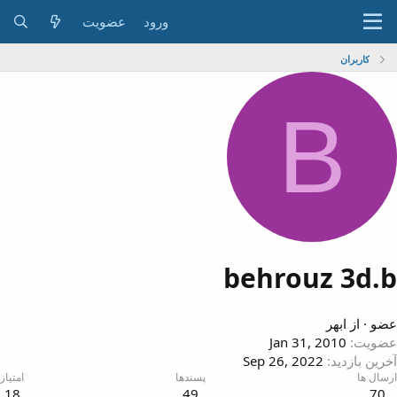
ورود
عضویت
کاربران
B
behrouz 3d.
ضو
·
از
ابهر
ضویت
Jan 31, 2010
خرین بازدید
Sep 26, 2022
رسال ها
پسندها
امتیاز
18
49
70