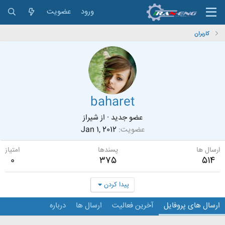
ورود
عضویت
کاربران
baharet
عضو جدید
·
از
شیراز
عضویت
Jan 1, 2012
ارسال ها
پسندها
امتیاز
0
375
514
پیدا کردن
ارسال های پروفایل
آخرین فعالیت
ارسال ها
درباره