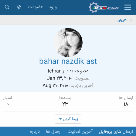
ورود
عضویت
کاربران
bahar nazdik ast
عضو جدید
·
از
tehran
عضویت
Jan 23, 2010
آخرین بازدید
Aug 30, 2010
ارسال ها
پسندها
امتیاز
0
23
18
پیدا کردن
ارسال های پروفایل
آخرین فعالیت
ارسال ها
درباره