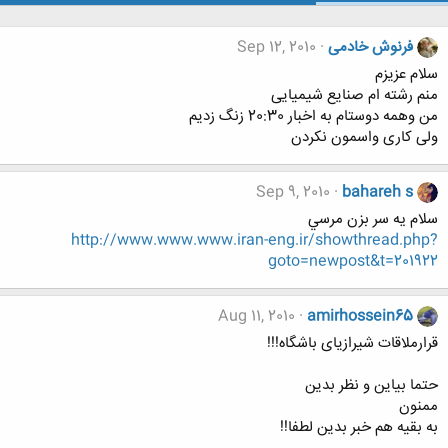
فرنوش خادمی
Sep 12, 2010
سلام عزیزم
منم رشته ام صنایع شیمیایی
من وهمه دوستام به اخبار 20:30 زنگ زدیم
ولی کاری واسمون نکردن
Sep 9, 2010
bahareh s
سلام يه سر بزن مرسي
http://www.www.www.iran-eng.ir/showthread.php?
goto=newpost&t=201922
Aug 11, 2010
amirhossein65
قرارملاقات شیرازیای باشگاه!!!
حتما بیاین و نظر بدین
ممنون
به بقیه هم خبر بدین لطفا!!