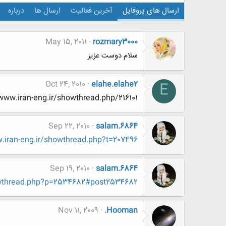
ارسال های پروفایل
آخرین فعالیت
ارسال ها
درباره
May 15, 2011
rozmary3000
سلام دوست عزیز
Oct 24, 2010
elahe.elahe2
E
ttp://www.www.www.iran-eng.ir/showthread.php/216101
Sep 22, 2010
salam.6864
iran-eng.ir/showthread.php?t=207496
Sep 19, 2010
salam.6864
owthread.php?p=2534682#post2534682
Nov 11, 2009
.Hooman