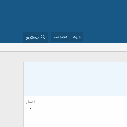
ورود
عضویت
جستجو
امتیاز
0