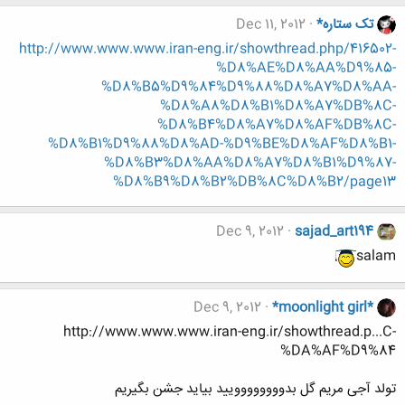
تک ستاره*
Dec 11, 2012
http://www.www.www.iran-eng.ir/showthread.php/416502-
%D8%AE%D8%AA%D9%85-
%D8%B5%D9%84%D9%88%D8%A7%D8%AA-
%D8%A8%D8%B1%D8%A7%DB%8C-
%D8%B4%D8%A7%D8%AF%DB%8C-
%D8%B1%D9%88%D8%AD-%D9%BE%D8%AF%D8%B1-
%D8%B3%D8%AA%D8%A7%D8%B1%D9%87-
%D8%B9%D8%B2%DB%8C%D8%B2/page13
Dec 9, 2012
sajad_art194
salam
Dec 9, 2012
*moonlight girl*
http://www.www.www.iran-eng.ir/showthread.p...C-
%DA%AF%D9%84
تولد آجی مریم گل بدوووووووویید بیاید جشن بگیریم