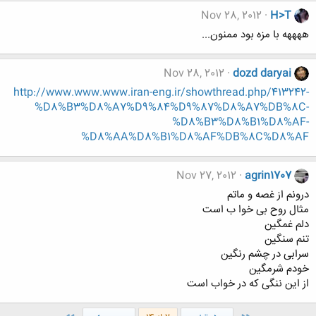
Nov 28, 2012
H>T
ههههه با مزه بود ممنون...
Nov 28, 2012
dozd daryai
http://www.www.www.iran-eng.ir/showthread.php/413242-
%D8%B3%D8%A7%D9%84%D9%87%D8%A7%DB%8C-
%D8%B3%D8%B1%D8%AF-
%D8%AA%D8%B1%D8%AF%DB%8C%D8%AF
Nov 27, 2012
agrin1707
درونم از غصه و ماتم
مثال روح بی خوا ب است
دلم غمگین
تنم سنگین
سرابی در چشم رنگین
خودم شرمگین
از این ننگی که در خواب است