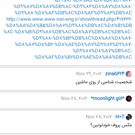
%D9%84%D8%AD%D8%B8%D9%87-
%D9%87%D8%A7%DB%8C-%D9%86%D8%A7%D8%A8-
%D9%88-%D8%AF%DB%8C%D8%AF%D9%86%DB%8C
http://www.www.www.iran-eng.ir/showthread.php/417622-
%D8%AA%D8%B5%D8%A7%D9%88%DB%8C%D8%B1%DB
%8C-%D8%B1%D9%88%DB%8C%D8%A7%DB%8C%DB%8C-
%D9%88-%D8%B2%DB%8C%D8%A8%D8%A7-
%D8%A7%D8%B2-%D8%AE%D8%A7%D9%86%D9%87-
%D9%87%D8%A7%DB%8C-
%D8%AF%D8%B1%D8%AE%D8%AA%DB%8C
Nov 29, 2012
zinab624
شخصیت شناسی از روی ماشین
Nov 28, 2012
*moonlight girl*
Nov 28, 2012
H>T
عکس پروف خودتونین؟