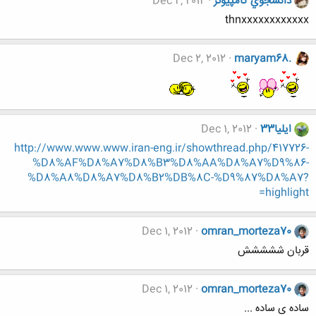
دانشجوي كامپيوتر
Dec 2, 2012
thnxxxxxxxxxxxx
Dec 2, 2012
maryam68.
ایلیا33
Dec 1, 2012
http://www.www.www.iran-eng.ir/showthread.php/417726-
%D8%AF%D8%A7%D8%B3%D8%AA%D8%A7%D9%86-
%D8%A8%D8%A7%D8%B2%DB%8C-%D9%87%D8%A7?
highlight=
Dec 1, 2012
omran_morteza70
قربان ششششش
Dec 1, 2012
omran_morteza70
ساده ی ساده ...