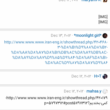
Dec 14, 2012
maryam68.
[IMG]
[IMG]
Dec 13, 2012
*moonlight girl*
http://www.www.www.iran-eng.ir/showthread.php/420468-
3-%D8%B1%D9%88%D8%B2-
%D8%AA%D8%A7%D8%B1%DB%8C%DA%A9%DB%8C-
%DA%A9%D8%A7%D9%85%D9%84-%D8%AF%D8%B1-
%D8%AC%D9%87%D8%A7%D9%86
Dec 12, 2012
H>T
Dec 12, 2012
mahsa.y
http://www.www.www.iran-eng.ir/showthread.php/420179-
کمی-بخندیم?p=5797312#post5797312