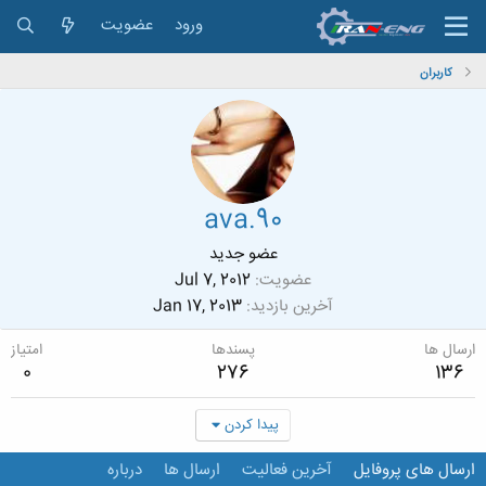
ورود
عضویت
کاربران
ava.90
عضو جدید
عضویت
Jul 7, 2012
آخرین بازدید
Jan 17, 2013
ارسال ها
پسندها
امتیاز
0
276
136
پیدا کردن
ارسال های پروفایل
آخرین فعالیت
ارسال ها
درباره