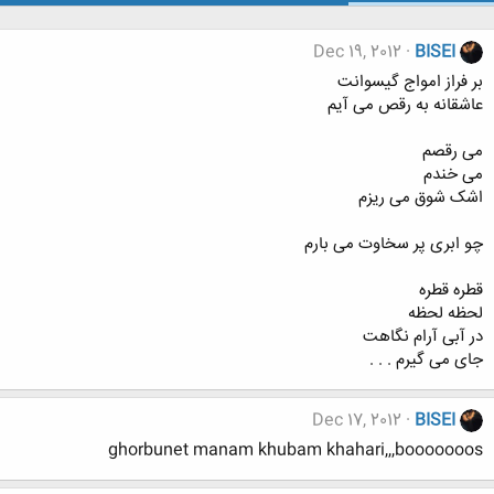
Dec 19, 2012
BISEI
ﺑﺮ ﻓﺮﺍﺯ ﺍﻣﻮﺍﺝ ﮔﯿﺴﻮﺍﻧﺖ
ﻋﺎﺷﻘﺎﻧﻪ ﺑﻪ ﺭﻗﺺ ﻣﯽ ﺁﯾﻢ
ﻣﯽ ﺭﻗﺼﻢ
ﻣﯽ ﺧﻨﺪﻡ
ﺍﺷﮏ ﺷﻮﻕ ﻣﯽ ﺭﯾﺰﻡ
ﭼﻮ ﺍﺑﺮﯼ ﭘﺮ ﺳﺨﺎﻭﺕ ﻣﯽ ﺑﺎﺭﻡ
ﻗﻄﺮﻩ ﻗﻄﺮﻩ
ﻟﺤﻈﻪ ﻟﺤﻈﻪ
ﺩﺭ ﺁﺑﯽ ﺁﺭﺍﻡ ﻧﮕﺎﻫﺖ
ﺟﺎﯼ ﻣﯽ ﮔﯿﺮﻡ . . .
Dec 17, 2012
BISEI
ghorbunet manam khubam khahari,,,booooooos