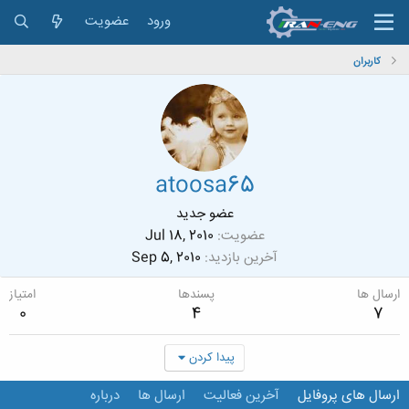
ورود
عضویت
کاربران
atoosa65
عضو جدید
عضویت
Jul 18, 2010
آخرین بازدید
Sep 5, 2010
ارسال ها
پسندها
امتیاز
0
4
7
پیدا کردن
ارسال های پروفایل
آخرین فعالیت
ارسال ها
درباره