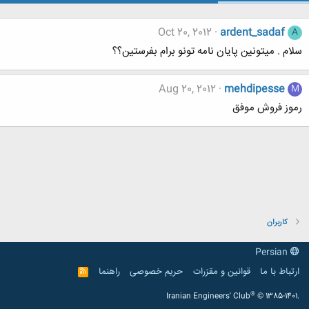
Oct 20, 2012
ardent_sadaf
A
سلام . میتونین پایان نامه تونو برام بفرستین؟؟
Aug 20, 2012
mehdipesse
M
رموز فروش موفق
کاربران
Persian
ارتباط با ما
قوانین و مقرّرات
حریم خصوصی
راهنما
R
S
S
®
Iranian Engineers' Club
© 1385-1401.