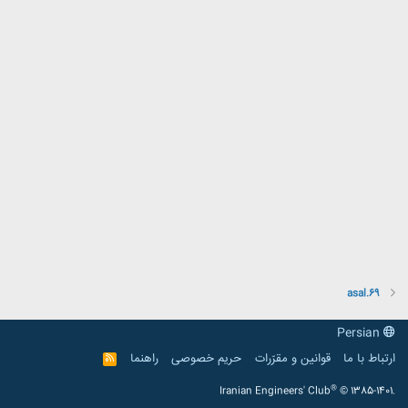
asal.69
Persian
ارتباط با ما
قوانین و مقرّرات
حریم خصوصی
راهنما
R
S
S
®
Iranian Engineers' Club
© 1385-1401.