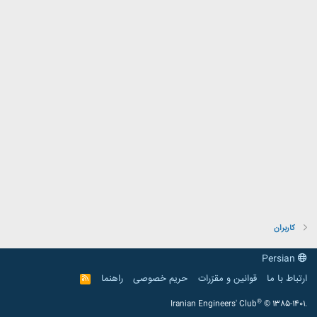
کاربران
Persian
ارتباط با ما
قوانین و مقرّرات
حریم خصوصی
راهنما
R
S
S
®
Iranian Engineers' Club
© 1385-1401.