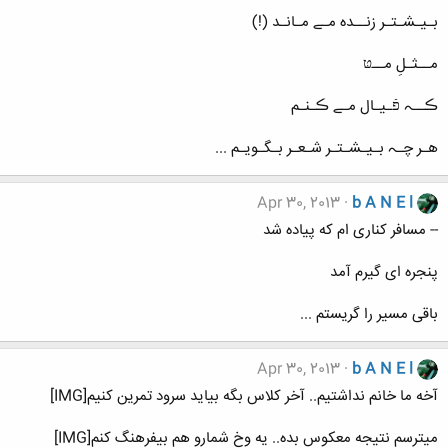
بـیـشـتـر زنــده مـے مـانـد (!)
مــثـلِ مــטּ
ڪــﮧ פֿـیـال مـے ڪـنـم
هـر چـﮧ بـیـشـتـر شـعـر بـگـویـم ...
Apr 30, 2013
b A N E l
-- مسافر کناری ام که پیاده شد
پنجره ای گیرم آمد
باقی مسیر را گریستم ...
Apr 30, 2013
b A N E l
آخه ما خانم نداشتیم.. آخر کلاس بگه بیاید سرود تمرین کنیم[IMG]
میترسم نتیجه معکوس بده.. یه وخ شمارو هم بیفرهنگ کنم[IMG]