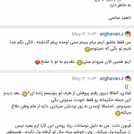
به خاطر دارد
ناهید عباسی
May 3, 2013
arghavan.z
من فقط عاشق اینم بیام ببینم ستی اومده پیام گذاشته ، الکی بگم جدا
شیم تو بگی که نمیتونم
اینو همین الان سرودم ستی
..تقدیم به تو با عشخ
May 3, 2013
arghavan.z
: ))
شادی، اتفاقا دیروز رفتم پروفش از طرف تو بنویسم زنده ای؟
..بعد دیدم
این جمله حکیمانه رو فقط خودت میتونی بگی
نمیدونم...احتمالا اومدن به زور بردنش سربازی..داره از مام وطن دفاع
میکنه
...
قربون دلت..من به دلیل نوسانات زیاد روحی این کارا ازم بعید نیس
:|..میگیره ول میکنه....ولی خوشم میاد مال تو گرفته ول نکرده...همینطور