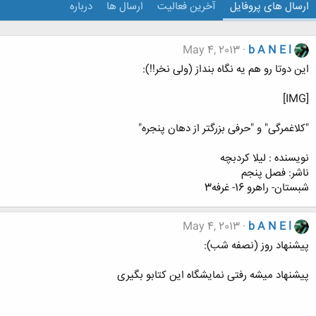
ارسال های پروفایل
آخرین فعالیت
ارسال ها
درباره
May 4, 2013
b A N E l
این دوتا رو هم یه نگاه بنداز (ولی نخر!!):
[IMG]
"کلاغمرگی" و "حرفی بزرگتر از دهان پنجره"
نویسنده : لیلا کردبچه
ناشر: فصل پنجم
شبستان- راهرو 16- غرفه3
May 4, 2013
b A N E l
پیشنهاد روز (نصفه شب):
پیشنهاد میشه رفتی نمایشگاه این کتابو بگیری