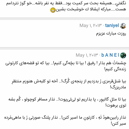
نگفتي...هميشه بحث سر كميت بود...فقط يه نفر باشه...خو گوژ نتردامم
هست....مباركه ايشالا ك خوشبخت بشين
May 1, 2013
taniyel
روزت مبارك عزيزم
May 1, 2013
b A N E l
چشمات‌ُ هَم‌ بذار ! رفیق‌ ! بیا تا بچّه‌گی‌ کنیم‌!.. بیا که‌ تو قصّه‌های‌ کارتونی‌
زنده‌گی‌ کنیم‌!
بیا شنل‌قرمزی‌ رُ بدزدیم‌ از پنجه‌ی‌ گُرگ‌!.. آخه‌ تو کلبه‌ش‌ هنوزم‌ منتظرِ
مادربزرگ‌!
بیا تا مثل‌ِ گالیوِر ، پا بذاریم‌ تو لی‌لی‌پوت‌!.. نذار مسافر کوچولو ، گُم‌ بشه‌
توی‌ برهوت‌!
نذار رابین‌هودُ تَه‌ِ ، کارتون‌ِ ما اسیر کنن‌!.. نذار پلنگ‌ صورتی‌ رُ با ماهی‌مُرده‌
سیر کنن‌!