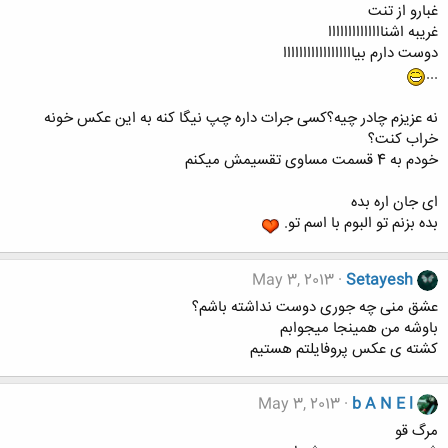
غبارو از تنت
غریبه اشناااااااااااااا
دوست دارم بیاااااااااااااااااا
...
نه عزیزم چادر چیه؟کسی جرات داره چپ نیگا کنه به این عکس خونه
خراب کنت؟
خودم به 4 قسمت مساوی تقسیمش میکنم
ای جان اره بده
بده بزنم تو البوم با اسم تو.
May 3, 2013
Setayesh
عشق منی چه جوری دوست نداشته باشم؟
باوشه من همینجا میجوابم
کشته ی عکس پروفایلتم هستیم
May 3, 2013
b A N E l
مرگ قو