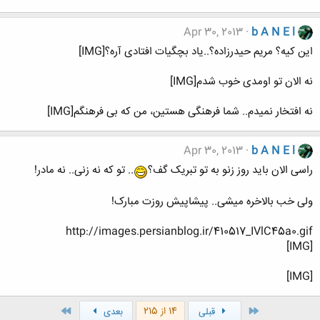
Apr 30, 2013
b A N E l
این کیه؟ مریم حیدرزاده؟..یاد بچگیات افتادی آره؟[IMG]
نه الان تو اومدی خوب شدم[IMG]
نه افتخار نمیدم.. شما فرهنگی هستین، من که بی فرهنگم[IMG]
Apr 30, 2013
b A N E l
راسی الان باید روز زنو به تو تبریک گف؟
.. تو که نه زنی.. نه مادر!
ولی خب بالاخره میشی.. پیشاپیش روزت مبارک!
http://images.persianblog.ir/410517_IVlC45a0.gif
[IMG]
[IMG]
اول
آخر
14 از 215
قبلی
بعدی