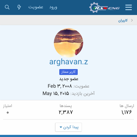
ورود
عضویت
کاربران
arghavan.z
کاربر ممتاز
عضو جدید
عضویت
Feb 3, 2008
آخرین بازدید
May 15, 2015
ارسال ها
پسندها
امتیاز
0
2,387
1,176
پیدا کردن