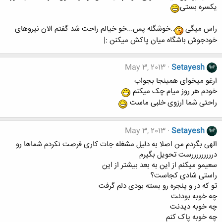
یکسره بستی
راس میگی
..خوشگله پس...خو خیالم راحت شد گفتم الان نیروهای
خودجوش باشگاه میان پاکش میکنن :|
May 3, 2013
Setayesh
ارغو میخوای همینجا بجواب
خودم هر روز میام چک میکنم
راحتی شما ارزوی خلبی ماست
May 3, 2013
Setayesh
الهی بگردم من اصلا به دلیل مشغله جات کاری فرصت نکردم شماها رو
درررررررررست تحویل بگیرم
سعیمو میکنم از این به بعد بیشتر از این
راستی شادی کجاست؟
تو که در و پنجره رو بسته بودی دلم گرفت
چه خوبه بودنت
چه خوبه دیدنت
چه خوبه پاک کنم