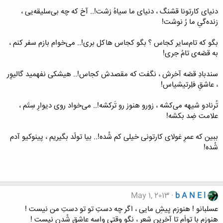
دنیای‌ کارتونا قشنگ‌ ، دنیای‌ ما سیاه‌ُ زشت‌!.. آخ‌ که‌ چه‌ بی‌سلیقه‌یی‌ ،
زنده‌گی‌ِ ما رُ نوشت‌!
بگو که‌ تام‌سایر کجاس‌ ؟ بگو کجاس‌ هاکل‌ بری‌!.. می‌خوام‌ بازم‌ سفر کنم‌ ،
به‌ قصّه‌ی‌ تام‌ُ جری‌!
سندبادِ قصّه‌ آخرش‌ ، نگفت‌ که‌ مقصدش‌ کجاس‌!.. هیشکی‌ نفهمید گالیوِر
، عاشق‌ِ فلِرتیشیاس‌!
تُرنادو شیهه‌ می‌کشه‌ ، زورو هنوز رو تَرکشه‌!.. می‌خواد روی‌ دیوارِ سِتَم‌ ،
علامت‌ ضِد بکشه‌!
ببین‌ که‌ عمرِ غولای‌ کارتونی‌ خیلی‌ کم‌ شُده‌!.. بیا تولّد بگیریم‌ ، پینوکیو آدم‌
شُده‌!
May 1, 2013
b A N E l
عسلبانو ! هنوزم‌ پیش‌ِ مایی‌ ، اگر چه‌ دست‌ِ تو تو دست‌ِ من‌ نیست‌ !
هنوزم‌ با تواَم‌ تا آخرین‌ شعر ، نگو وقتی‌ واسه‌ عاشق‌ شُدن‌ نیست‌ !