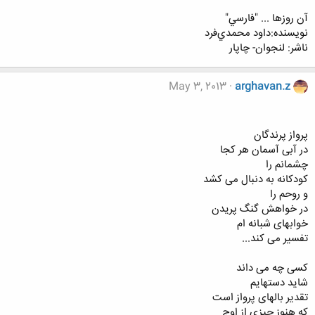
آن روزها ... "فارسي"
نويسنده:داود محمدي‌فرد
ناشر: لنجوان- چاپار
May 3, 2013
arghavan.z
پرواز پرندگان
در آبی آسمان هر کجا
چشمانم را
کودکانه به دنبال می کشد
و روحم را
در خواهش گنگ پریدن
خوابهای شبانه ام
تفسیر می کند...
کسی چه می داند
شاید دستهایم
تقدیر بالهای پرواز است
که هنوز چیزی از اوج