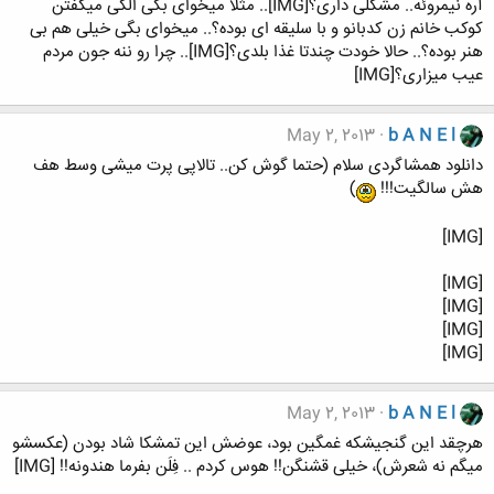
آره نیمروئه.. مشکلی داری؟[IMG].. مثلا میخوای بگی الکی میگفتن
کوکب خانم زن کدبانو و با سلیقه ای بوده؟.. میخوای بگی خیلی هم بی
هنر بوده؟.. حالا خودت چندتا غذا بلدی؟[IMG].. چرا رو ننه جون مردم
عیب میزاری؟[IMG]
May 2, 2013
b A N E l
دانلود همشاگردی سلام (حتما گوش کن.. تالاپی پرت میشی وسط هف
هش سالگیت!!!
)
[IMG]
[IMG]
[IMG]
[IMG]
[IMG]
May 2, 2013
b A N E l
هرچقد این گنجیشکه غمگین بود، عوضش این تمشکا شاد بودن (عکسشو
میگم نه شعرش)، خیلی قشنگن!! هوس کردم .. فِلَن بفرما هندونه!! [IMG]