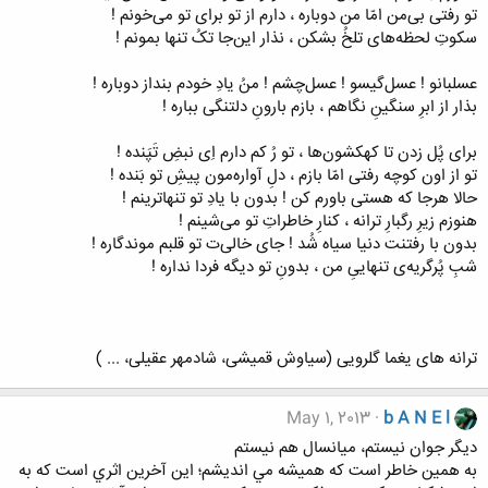
تو رفتی‌ بی‌من‌ امّا من‌ دوباره‌ ، دارم‌ از تو برای‌ تو می‌خونم‌ !
سکوت‌ِ لحظه‌های‌ تلخ‌ُ بشکن‌ ، نذار این‌جا تک‌ُ تنها بمونم‌ !
عسلبانو ! عسل‌گیسو ! عسل‌چشم‌ ! من‌ُ یادِ خودم‌ بنداز دوباره‌ !
بذار از ابرِ سنگین‌ِ نگاهم‌ ، بازم‌ بارون‌ِ دلتنگی‌ بباره‌ !
برای‌ پُل‌ زدن‌ تا کهکشون‌ها ، تو رُ کم‌ دارم‌ اِی‌ نبض‌ِ تَپَنده‌ !
تو از اون‌ کوچه‌ رفتی‌ امّا بازم‌ ، دل‌ِ آواره‌مون‌ پیش‌ِ تو بَنده‌ !
حالا هرجا که‌ هستی‌ باورم‌ کن‌ ! بدون‌ با یادِ تو تنهاترینم‌ !
هنوزم‌ زیرِ رگبارِ ترانه‌ ، کنارِ خاطرات‌ِ تو می‌شینم‌ !
بدون‌ با رفتنت‌ دنیا سیاه‌ شُد ! جای‌ خالی‌ت‌ تو قلبم‌ موندگاره‌ !
شب‌ِ پُرگریه‌ی‌ تنهایی‌ِ من‌ ، بدون‌ِ تو دیگه‌ فردا نداره‌ !
ترانه های یغما گلرویی (سیاوش قمیشی، شادمهر عقیلی، ... )
May 1, 2013
b A N E l
ديگر جوان نيستم، ميانسال هم نيستم
به همين خاطر است كه هميشه مي انديشم؛ اين آخرين اثري است كه به