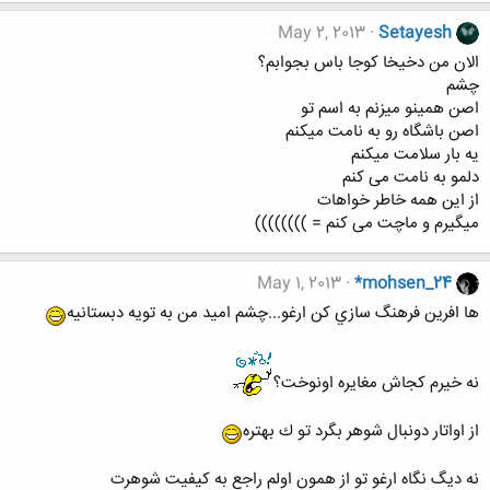
May 2, 2013
Setayesh
الان من دخیخا کوجا باس بجوابم؟
چشم
اصن همینو میزنم به اسم تو
اصن باشگاه رو به نامت میکنم
یه بار سلامت میکنم
دلمو به نامت می کنم
از این همه خاطر خواهات
میگیرم و ماچت می کنم = ))))))))
May 1, 2013
*mohsen_24
ها افرين فرهنگ سازي كن ارغو...چشم اميد من به تويه دبستانيه
نه خيرم كجاش مغايره اونوخت؟
از اواتار دونبال شوهر بگرد تو ك بهتره
نه ديگ نگاه ارغو تو از همون اولم راجع به كيفيت شوهرت