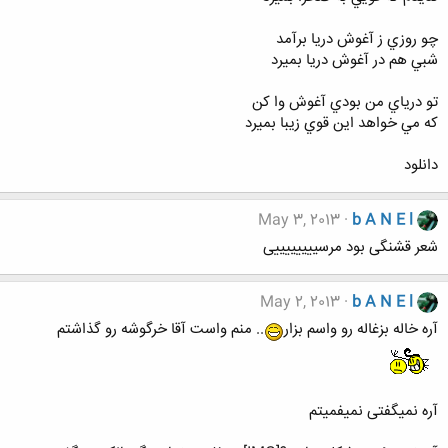
چو روزي ز آغوش دريا برآمد
شبي هم در آغوش دريا بميرد
تو درياي من بودي آغوش وا کن
که مي خواهد اين قوي زيبا بميرد
دانلود
May 3, 2013
b A N E l
شعر قشنگی بود مرسییییییییی
May 2, 2013
b A N E l
آره خاله بزغاله رو واسم بزار
.. منم واست آقا خرگوشه رو گذاشتم
آره نمیگفتی نمیفمیتم