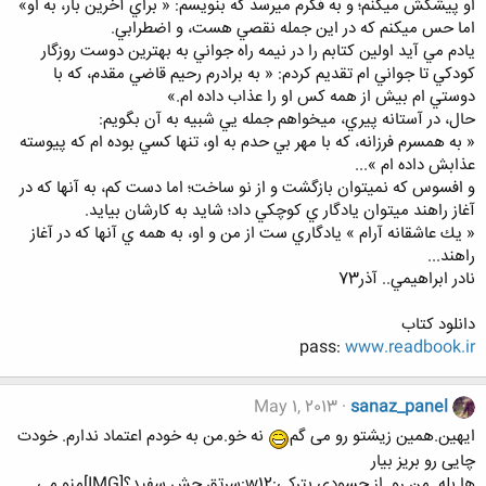
او پيشكش ميكنم؛ و به فكرم ميرسد كه بنويسم: « براي آخرين بار، به او»
اما حس ميكنم كه در اين جمله نقصي هست، و اضطرابي.
يادم مي آيد اولين كتابم را در نيمه راه جواني به بهترين دوست روزگار
كودكي تا جواني ام تقديم كردم: « به برادرم رحيم قاضي مقدم، كه با
دوستي ام بيش از همه كس او را عذاب داده ام.»
حال، در آستانه پيري، ميخواهم جمله يي شبيه به آن بگويم:
« به همسرم فرزانه، كه با مهر بي حدم به او، تنها كسي بوده ام كه پيوسته
عذابش داده ام »...
و افسوس كه نميتوان بازگشت و از نو ساخت؛ اما دست كم، به آنها كه در
آغاز راهند ميتوان يادگار ي كوچكي داد؛ شايد به كارشان بيايد.
« يك عاشقانه آرام » يادگاري ست از من و او، به همه ي آنها كه در آغاز
راهند...
نادر ابراهيمي.. آذر73
دانلود کتاب
pass:
www.readbook.ir
May 1, 2013
sanaz_panel
ایهین.همین زیشتو رو می گم
نه خو.من به خودم اعتماد ندارم. خودت
چایی رو بریز بیار
ها بله .من رو .از حسودی بترکی:w12:سرتق چش سفید؟[IMG]منو می