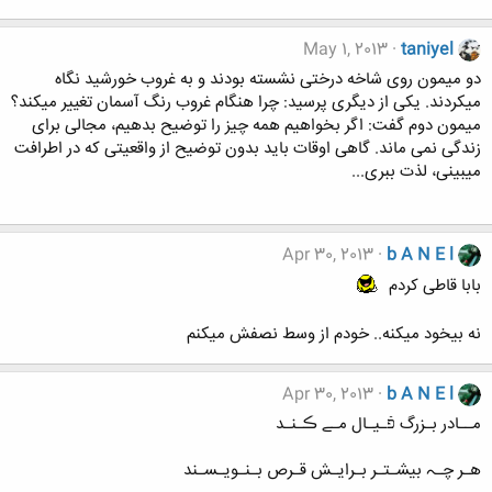
May 1, 2013
taniyel
دو میمون روی شاخه درختی نشسته بودند و به غروب خورشید نگاه
میکردند. یکی از دیگری پرسید: چرا هنگام غروب رنگ آسمان تغییر میکند؟
میمون دوم گفت: اگر بخواهیم همه چیز را توضیح بدهیم، مجالی برای
زندگی نمی ماند. گاهی اوقات باید بدون توضیح از واقعیتی که در اطرافت
میبینی، لذت ببری...
Apr 30, 2013
b A N E l
بابا قاطی کردم
نه بیخود میکنه.. خودم از وسط نصفش میکنم
Apr 30, 2013
b A N E l
مــادر بـزرگ פֿـیـال مـے ڪـنـد
هـر چـﮧ بیشـتـر بـرایـش قـرص بـنـویـسـند