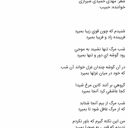
شعر: مهدی حمیدی شیرازی
خواننده: حبیب
شنيدم که چون قوي زيبا بميرد
فريبنده زاد و فريبا بميرد
شب مرگ تنها نشيند به موجي
رود گوشه اي دور و تنها بميرد
در آن گوشه چندان غزل خواند آن شب
که خود در ميان غزلها بميرد
گروهي بر آنند کاين مرغ شيدا
کجا عاشقي کرد آنجا بميرد
شب مرگ از بيم آنجا شتابد
که از مرگ غافل شود تا بميرد
من اين نکته گيرم که باور نکردم
نديدم که قويي به صحرا بميرد