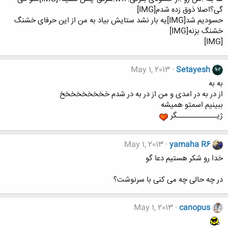
گی؟اصلا ذوق زده شدم[IMG]
حسودیم شد[IMG]یه بار نشد ستایش بیاد به من از این حرفای خشنگ
خشنگ بزنه[IMG]
[IMG]
May 1, 2013
Setayesh
به به
از در به در امدی و من از در به در شدم خخخخخخخخخ
ببینیم اسمتو همیشه
ژیـــــــــــــگر
May 1, 2013
yamaha R6
خدا رو شکر هستیم دعا گو
در چه حالی چه می کنی با سرنوشت؟
May 1, 2013
canopus