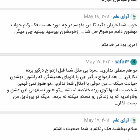
آوای علم
May 18, 2011
خوب شما جریان بگید تا من بفهمم در چه مورد هست فک رکنم جواب
بهشون دادم موضوع حل شد...ا زخودشون بپرسید ببینید چی میگن
امری بود در خدمتم
May 17, 2011
safa13
S
تو هم منطق نداری.....مردایی مثل شما قبل ازدواج درگیر پرده
بکارتن......بعد ازدواج درگیر این پارانویای همیشگی که زنشون بهشون
خیانت میکنه....من حرفی با امثال شما ندارم....تو هنوز نمی فهمی
شخصیت ادمها توی پرده خلاصه نمیشه....تو هنوز نمیفهمی این عشق و
وفاوادریه که یه زندگی رو محکم میکنه نه پرده....دیگه تو پروفایل من
پست نذار...
آوای علم
May 17, 2011
سلام ببخشید فک رنکنم با شما صحبت داشتم...