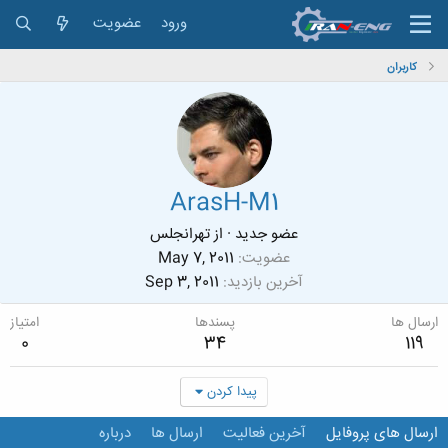
ورود
عضویت
کاربران
ArasH-M1
عضو جدید
·
از
تهرانجلس
عضویت
May 7, 2011
آخرین بازدید
Sep 3, 2011
ارسال ها
پسندها
امتیاز
0
34
119
پیدا کردن
ارسال های پروفایل
آخرین فعالیت
ارسال ها
درباره