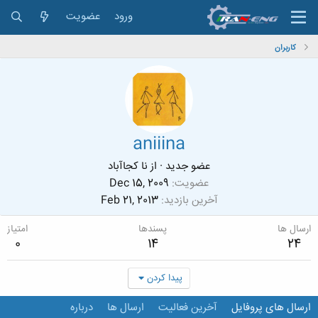
ورود
عضویت
کاربران
aniiina
عضو جدید
·
از
نا کجاآباد
عضویت
Dec 15, 2009
آخرین بازدید
Feb 21, 2013
ارسال ها
پسندها
امتیاز
0
14
24
پیدا کردن
ارسال های پروفایل
آخرین فعالیت
ارسال ها
درباره