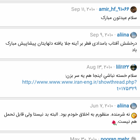
Sep 11, 2010
amir_hf_91066
سلام عیدتون مبارک
Sep 9, 2010
aliina
درخشش آفتاب بامدادی فطر بر آینه جلا یافته دلهایتان پیشاپیش مبارک
باد
Aug 13, 2010
lili1122
سلام خسته نباشي اينجا هم يه سر بزن:
http://www.www.www.iran-eng.ir/showthread.php?
t=175329
Jun 7, 2010
aliina
نه شرمنده. منظورم به اخلاق خودم بود. البته بد نیستا ولی قابل تحمل
هم نیست.
May 30, 2010
pooran.mehr