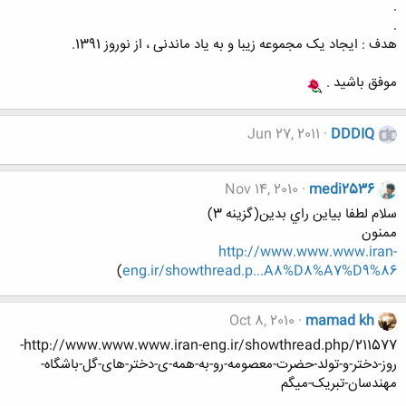
.
.
هدف : ایجاد یک مجموعه زیبا و به یاد ماندنی ، از نوروز 1391.
موفق باشید .
Jun 27, 2011
DDDIQ
Nov 14, 2010
medi2536
سلام لطفا بياين راي بدين(گزينه 3)
ممنون
http://www.www.www.iran-
)
eng.ir/showthread.p...A8%D8%A7%D9%86
Oct 8, 2010
mamad kh
http://www.www.www.iran-eng.ir/showthread.php/211577-
روز-دختر-و-تولد-حضرت-معصومه-رو-به-همه-ی-دختر-های-گل-باشگاه-
مهندسان-تبریک-میگم