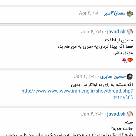
معمار67سبز
Apr 6, 2010
Jan 4, 2010
javad.sh
ممنون از لطفت
فقط اگه پیدا کردی یه خبری به من هم بده
موفق باشی
حسین صابری
Jan 4, 2010
اگه میشه یه رای به اواتار من بدین
http://www.www.www.iran-eng.ir/showthread.php?
t=138949
Jan 4, 2010
javad.sh
سلام
حالت خوبه؟
طرح کاتالوگ با موضوع طبیعت واسه درس درک و بیان محیط می خوام