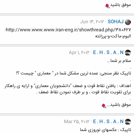
موفق باشید
Jun 14, 2012
SOHAJ
http://www.www.www.iran-eng.ir/showthread.php/380627-
البوم-ماکت-و-پرزانته
Apr 1, 2012
E . H . S . A . N
سلام بر شما...
.
تاپیک نظر سنجی: عمده ترین مشکل شما در " معماری " چیست ؟!
.
اهداف : یافتن نقاط قوت و ضعف "دانشجویان معماری" و ارایه ی راهکار
برای تقویت نقاط قوت ، و بر طرف نمودن نقاط ضعف .
.
موفق باشید...
Mar 25, 2012
E . H . S . A . N
تاپیک : عکسهای نوروزی شما