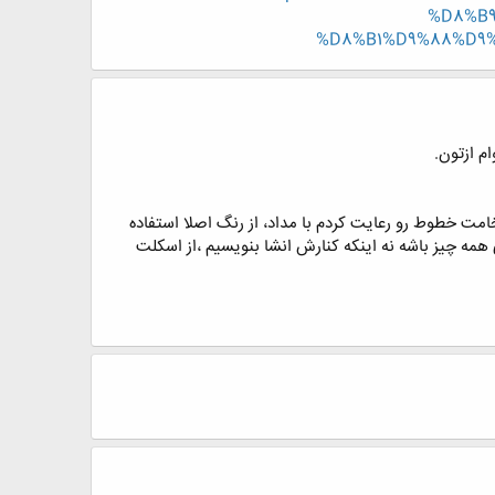
%D8%B
%D8%B1%D9%88%D9%
م ازتون.
دی بکنم اما ضخامت خطوط رو رعایت کردم با مداد، از رنگ اصلا استفاده
همه چیز باشه نه اینکه کنارش انشا بنویسیم ،از اسکلت