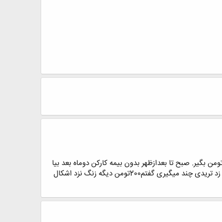
چه ها من 3 سال فارغ التحصیل شدم به هردری میزنم اما کارنیست اما گاهی حمالی هست یه شیت نقشرو کامل بکش 20تومن بگیر. صبح تا بعدازظهر بدون بیمه کارکن دوماه بعد بیا
300تومن با منت. کارتریدی.......بلدم اما کسی کارنمیخواد کارمم خوبه والا میرم تدریس کنم خبری نیست بعد1سال یکی زنگ زد تریدی چند میگیری گفتم200تومن دیگه زنگ نزد اشکال