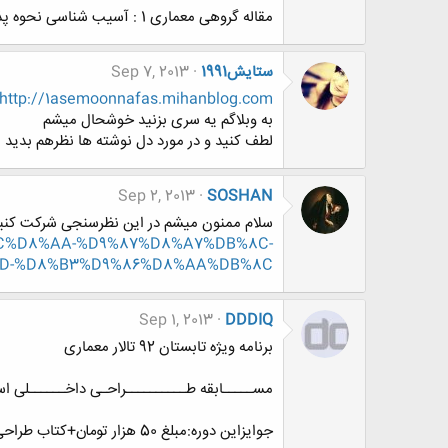
مقاله گروهی معماری 1 : آسیب شناسی نحوه پذیرش در مقطع ارشد بر معماری ایران
ستایش1991
Sep 7, 2013
http://1asemoonnafas.mihanblog.com
به وبلاگم یه سری بزنید خوشحال میشم
لطف کنید و در مورد دل نوشته ها نظرهم بدید
Sep 2, 2013
SOSHAN
سلام ممنون میشم در این نظرسنجی شرکت کنی
B%8C%D8%AA-%D9%87%D8%A7%DB%8C-
AD-%D8%B3%D9%86%D8%AA%DB%8C
Sep 1, 2013
DDDIQ
برنامه ویژه تابستان 92 تالار معماری
مســـــابقه طــــــــــراحـی داخــــــلی اســـ
جوایزاین دوره:مبلغ 50 هزار تومان+کتاب طراحی داخلی+کسب تقدیر نامه