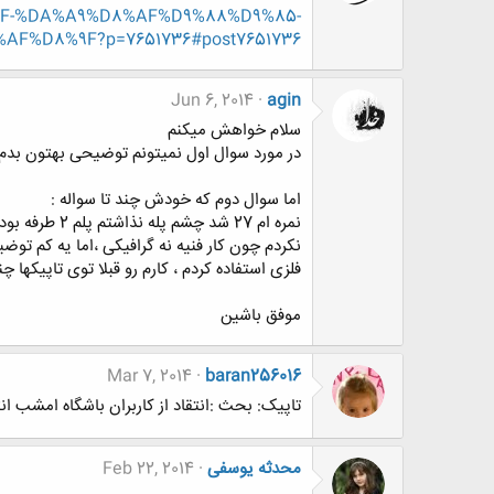
-%DA%A9%D8%AF%D9%88%D9%85-
%D8%9F?p=7651736#post7651736
Jun 6, 2014
agin
سلام خواهش میکنم
در مورد سوال اول نمیتونم توضیحی بهتون بدم ، 
اما سوال دوم که خودش چند تا سواله :
نمره ام 27 
نکردم چون کار فنیه نه گرافیکی ،اما یه کم تو
فلزی استفاده کردم ، کارم رو قبلا توی تاپیکها چن
موفق باشین
Mar 7, 2014
baran256016
تاپیک: بحث :انتقاد از کاربران باشگاه امشب انتقاد از کاربرbaran256016
محدثه یوسفی
Feb 22, 2014