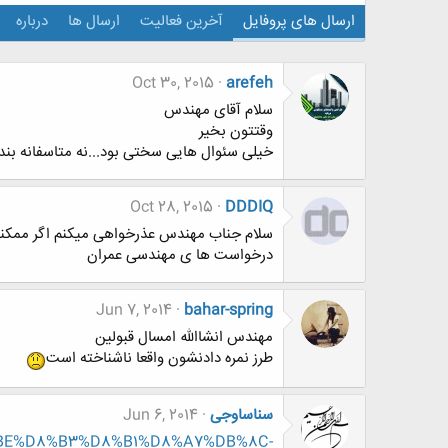
ارسال های پروفایل
آخرین فعالیت
ارسال ها
درباره
Oct 30, 2015
arefeh
سلام آقای مهندس
وقتتون بخیر
خیلی سئوال هایی سختی بود...نه متاسفانه بنده
Oct 28, 2015
DDDIQ
سلام جناب مهندس عذرخواهی میکنم اگر ممکنه سو
درخواست ها ی مهندسی عمران
Jun 7, 2014
bahar-spring
مهندس انشاالله امسال قبولین
طرز نمره دادنشون واقعا ناشناخته است
سناساوجی
Jun 6, 2014
D9%BE%D8%B3%D8%B1%D8%A7%DB%8C-