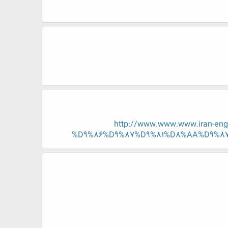
http://www.www.www.iran-
%D9%86%D9%87%D9%81%D8%AA%D9%8