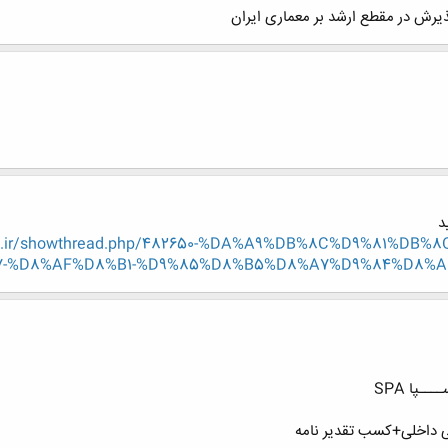
د
eng.ir/showthread.php/482650-%DA%A9%DB%8C%D9%81%D
7-%D8%AF%D8%B1-%D9%85%D8%B5%D8%A7%D9%84%D8%
ـپا SPA