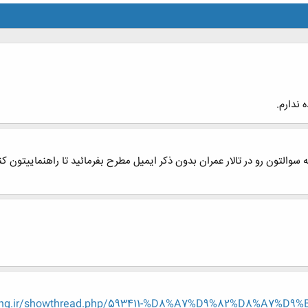
 ندارم.
التون رو در تالار عمران بدون ذکر ایمیل مطرح بفرمائید تا راهنماییتون کن
n-eng.ir/showthread.php/593411-%D8%A7%D9%82%D8%A7%