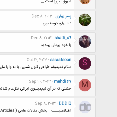
امروز، امروز است ...
پسر بهاری
Dec 8, 2013
دعا برای دوستمون
Dec 8, 2013
shadi_89
با خود پیمان ببندید
Oct 12, 2013
saraafsoon
S
سلام نمیدونم طراحی قبول شدین یا نه وایا مایلین توتایپیک من که بررس
Sep 20, 2013
mehdi 67
M
جشنی که در آن نیم‌میلیون ایرانی قتل‌عام شدند
Sep 8, 2013
DDDIQ
اطـلاعـیــــه : بخش مقالات علمی ( Articles )