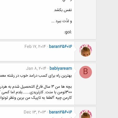
نفس بكشد
و لذّت ببرد ...
:gol:
Feb 17, 2014
baran256016
Jan 8, 2014
babiyaream
B
بهترین راه برای کسب درامد خوب در رشته مع
کارمن چیه ؟لطفا به تاپیک من برین ونظر تونوا
Dec 13, 2013
baran256016