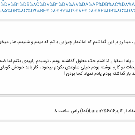
9%D8%B2%DB%8C%D8%B2%D8%A8%DA%AF%DB%8C%D8%AF
85%DB%8C%D9%BE%D8%B3%D9%86%D8%AF%DB%8C%D8%AF
مبنا رو بر این گذاشتم که امانتدار چیزایی باشم که دیدم و شنیدم، عذر میخوا
شد چشم پله نذاشتم پلم 2 طرفه بود ، پله استقبال نذاشتم جک معلول گذاشته بودم ، نرسیدم راپی
ضیحات تو کارم نوشته بودم خیلی شلوغش نکردم بیخود ، کار باید خودش گویای 
د بار گذاشته بودم یادم نمیاد کجا بودن !
(ندا) راس ساعت 8