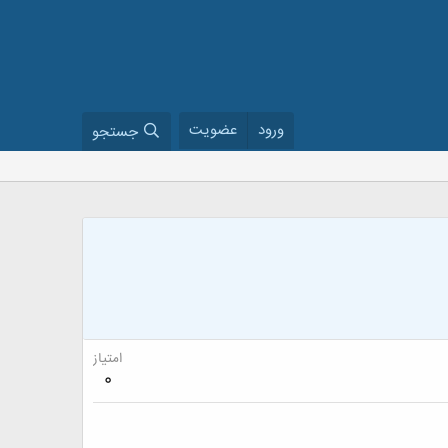
ورود
عضویت
جستجو
امتیاز
0