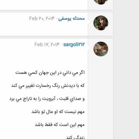
محدثه یوسفی
Feb 20, 2014
Feb 17, 2014
sargoli212
اگر مي داني در اين جهان كسي هست
كه با ديدنش رنگ رخسارت تغيير مي كند
و صداي قلبت ، آبرويت را به تاراج مي برد
مهم نيست كه او مال تو باشد
مهم اين است كه فقط باشد
زندگي كند