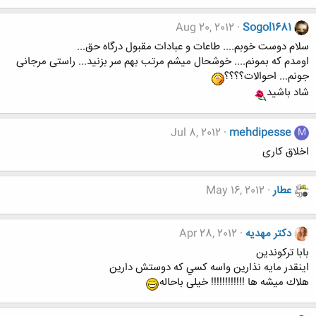
Aug 20, 2012
Sogol1681
سلام دوست خوبم.... طاعات و عبادات مقبول درگاه حق...
اومدم که بمونم.... خوشحال میشم مرتب بهم سر بزنید... راستی مرجانی
جونم... احوالات؟؟؟؟
شاد باشید
Jul 8, 2012
mehdipesse
M
اخلاق کاری
عطار
May 16, 2012
دکتر مهدیه
Apr 28, 2012
بابا تركوندين
اينقدر مايه نذارين واسه كسي كه دوستش دارين
هلاك ميشه ها !!!!!!!!!!!! خیلی باحاله