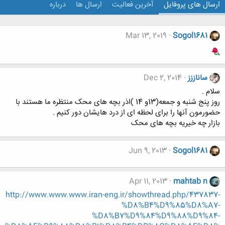
ارسال های پروفایل
آخرین فعالیت
ارسال ها
درباره
Mar 13, 2019
Sogol1681
ساناززز
Dec 2, 2014
سلام .
روز پنج شنبه و جمعه(13و 14 )اذر بچه های محک منتظره ما هستند با
حضورمون آنها را برای لحظه ای از درد هایشان دور کنیم .
بازار چه خیریه بچه های محک
Jun 9, 2013
Sogol1681
Apr 11, 2013
mahtab n
http://www.www.www.iran-eng.ir/showthread.php/437837-
%D8%B4%D9%85%D8%A7-
%D8%B7%D9%84%D9%88%D9%84-