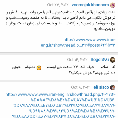
Oct 23, 2012
vooroojak khanoom
مدت زیادی از رقص قلم در دستانم دورم... قلم را می رقصانم...تا لذتش را
فراموش نکنم...می دانم گاهی باید ایستاد... تا به مقصد رسید.....شب و
روز ، خورشید و زمین در حرکتند... اما تو بایست.، ای زمان دست بردار از
دویدن...:gol:
http://www.www.www.iran-
eng.ir/showthread.p...33#post5644533
Oct 14, 2012
Sogol1681
ئه... سلام..... حیف شد..23 ساعت دیر اومدم.....
ممنونم... خوبی
داداشی جونم؟ خوش میگذره؟
Oct 8, 2012
eli sisco
http://www.www.www.iran-eng.ir/showthread.php/404194-
%DA%AF%D8%B2%D8%A7%D8%B1%D8%B4-
%D8%AA%D8%B1%D8%B3%D9%86%D8%A7%DA%A9-
%D9%88-%D9%84%D8%AD%D8%B8%D9%87-
%D8%A8%D9%87-%D9%84%D8%AD%D8%B8%D9%87-