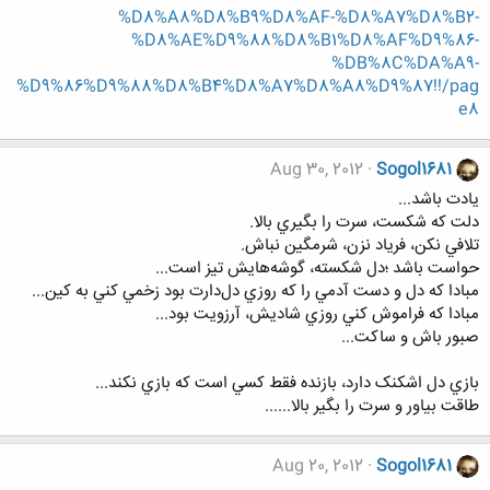
%D8%A8%D8%B9%D8%AF-%D8%A7%D8%B2-
%D8%AE%D9%88%D8%B1%D8%AF%D9%86-
%DB%8C%DA%A9-
%D9%86%D9%88%D8%B4%D8%A7%D8%A8%D9%87!!/pag
e8
Aug 30, 2012
Sogol1681
يادت باشد...
دلت که شکست، سرت را بگيري بالا.
تلافي نکن، فرياد نزن، شرمگين نباش.
حواست باشد ؛دل شکسته، گوشه‌هايش تيز است...
مبادا که دل و دست آدمي را که روزي دل‌دارت بود زخمي کني به کين...
مبادا که فراموش کني روزي شاديش، آرزويت بود...
صبور باش و ساکت...
بازي دل اشکنک دارد، بازنده فقط کسي است که بازي نکند...
طاقت بياور و سرت را بگير بالا......
Aug 20, 2012
Sogol1681