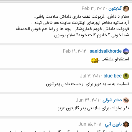
گلابتون
Feb 21, 2012
سلام داداش...قربونت لطف داری داداش سلامت باشی.
آره مدتیه بخاطر ارورهای اینترنت سایت هم قاطی کرده...
قربونت داداش خوبم خداروشکر...بچه ها و رضا هم خوبن الحمدلله...
شما خوبی ؟ خانوم گلت خوبه؟ سلام برسون
Feb 19, 2012
saeidsalkhorde
استقلالو عشقه.....
Jul 3, 2011
blue bee
B
تسلیت به سایه عزیز برای از دست دادن پدرشون
دختر شرقی
Jun 29, 2011
نذر صلوات برای سلامتی پدر گلابتون عزیز
نارون آبي
Jun 15, 2011