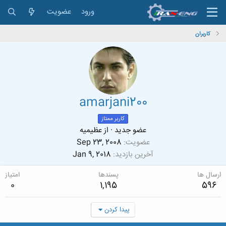
ورود
عضویت
کاربران
amarjani200
کاربر ممتاز
عضو جدید
·
از
عظیمیه
عضویت
Sep 23, 2008
آخرین بازدید
Jan 9, 2018
ارسال ها
پسندها
امتیاز
0
1,195
596
پیدا کردن