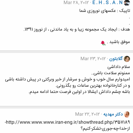
Mar 28, 2012
E . H . S . A . N
تاپیک : عکسهای نوروزی شما
.
.
هدف : ایجاد یک مجموعه زیبا و به یاد ماندنی ، از نوروز 1391.
موفق باشید .
گلابتون
Mar 23, 2012
سلام داداشی
ممنونم سلامت باشی..
امیدوارم سال خوب و خوش و سرشار از خیر وبرکتی در پیش داشته باشی
و در کنارخانواده بهترین ساعات رو بگذرونی.
باشه چشم داداش ایشالا در اولین فرصت حتما ادامه میدم.
دکتر مهدیه
Mar 22, 2012
http://www.www.www.iran-eng.ir/showthread.php/357189-
از-خدا-چه-جوری-تشکر-کنیم؟