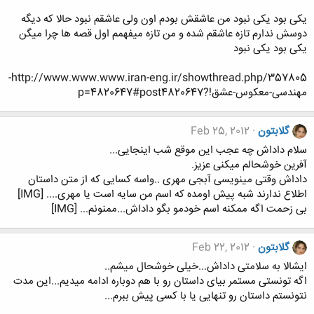
یکی بود یکی نبود من عاشقش بودم اون ولی عاشقم نبود حالا که دیگه
دوسش ندارم تازه عاشقم شده و من تازه میفهمم اول قصه ها چرا میگن
یکی بود یکی نبود
http://www.www.www.iran-eng.ir/showthread.php/357805-
مهندسی-معکوس-عشق!?p=4820647#post4820647
گلابتون
Feb 25, 2012
سلام داداش چه عجب این موقع شب اینجایی...
آفرین خوشحالم میکنی عزیز.
داداش وقتی مینویسی آبجی مهری ..واسه کسایی که از متن داستان
اطلاع ندارند شبه پیش اومده که اسم من سایه است یا مهری.... [IMG]
بی زحمت اگه ممکنه اسم خودمو بگو داداش...ممنونم... [IMG]
گلابتون
Feb 22, 2012
ایشالا به سلامتی داداش...خیلی خوشحال میشم..
اگه تونستی مستمر بیای داستان رو با هم دوباره ادامه میدیم...این مدت
نتونستم داستان رو تنهایی یا با کسی پیش ببرم...