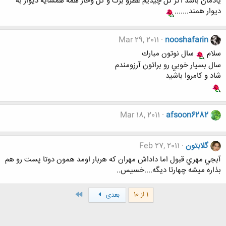
يادمان باشد اگر گل چيديم عطرو برگ و گل وخار همه همسايه ديوار به
ديوار همند.......
Mar 29, 2011
nooshafarin
سلام
سال نوتون مبارك
سال بسيار خوبي رو براتون آرزومندم
شاد و كامروا باشيد
Mar 18, 2011
afsoon6282
گلابتون
Feb 27, 2011
آبجي مهري قبول اما داداش مهران كه هربار اومد همون دوتا پست رو هم
بذاره ميشه چهارتا ديگه....خسيس..
آخر
1 از 10
بعدی