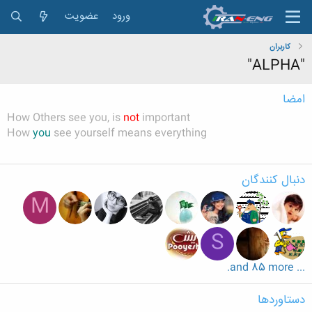
ورود
عضویت
کاربران
"ALPHA"
امضا
How Others see you, is
not
important
How
you
see yourself means everything
دنبال کنندگان
M
S
... and 85 more.
دستاوردها