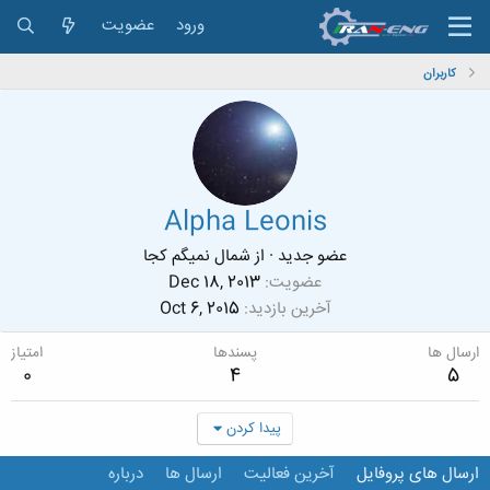
ورود
عضویت
کاربران
Alpha Leonis
عضو جدید
·
از
شمال نمیگم کجا
عضویت
Dec 18, 2013
آخرین بازدید
Oct 6, 2015
ارسال ها
پسندها
امتیاز
0
4
5
پیدا کردن
ارسال های پروفایل
آخرین فعالیت
ارسال ها
درباره