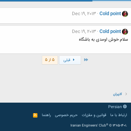
Dec 19, 2013
Cold point
Dec 19, 2013
Cold point
سلام خوش اومدی به باشگاه
اول
5 از 5
قبلی
کاربران
Persian
ارتباط با ما
قوانین و مقرّرات
حریم خصوصی
راهنما
R
S
S
®
Iranian Engineers' Club
© 1385-1401.