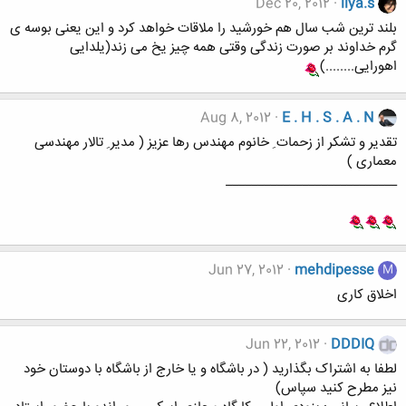
Dec 20, 2012
liya.s
بلند ترین شب سال هم خورشید را ملاقات خواهد کرد و این یعنی بوسه ی
گرم خداوند بر صورت زندگی وقتی همه چیز یخ می زند(یلدایی
اهورایی........)
Aug 8, 2012
E . H . S . A . N
تقدیر و تشکر از زحمات ِ خانوم مهندس رها عزیز ( مدیر ِ تالار مهندسی
معماری )
___________________________
Jun 27, 2012
mehdipesse
M
اخلاق کاری
Jun 22, 2012
DDDIQ
لطفا به اشتراک بگذارید ( در باشگاه و یا خارج از باشگاه با دوستان خود
نیز مطرح کنید سپاس)