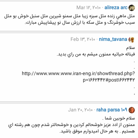
Mar 12, 2010
alireza arc
مثل ماهي زنده مثل سبزه زيبا مثل سمنو شيرين مثل سنبل خوش بو مثل
سيب خوشرنگ و مثل سكه با ارزش سال نو پيشاپيش مبارك.
Feb 13, 2010
nima_tavana
سلام
فيناله حياتيه ممنون ميشم به من راي بديد.
.
.
http://www.www.www.iran-eng.ir/showthread.php?
p=1662442#post1662442
.
.
Jan 20, 2010
raha parsa 109
سلام خوبين شما .
ممنون از ادد عزيز خوشحالم كردين و خوشحالتر شدم چون هم رشته اي
هستيم . به هر حال اميدوارم موفق باشيد.