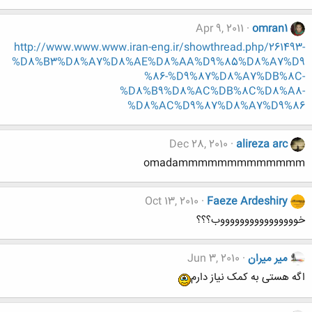
Apr 9, 2011
omran1
http://www.www.www.iran-eng.ir/showthread.php/261493-
%D8%B3%D8%A7%D8%AE%D8%AA%D9%85%D8%A7%D9
%86-%D9%87%D8%A7%DB%8C-
%D8%B9%D8%AC%DB%8C%D8%A8-
%D8%AC%D9%87%D8%A7%D9%86
Dec 28, 2010
alireza arc
omadammmmmmmmmmmmm
Oct 13, 2010
Faeze Ardeshiry
خووووووووووووووووب؟؟؟
میر میران
Jun 3, 2010
اگه هستی به کمک نیاز دارم