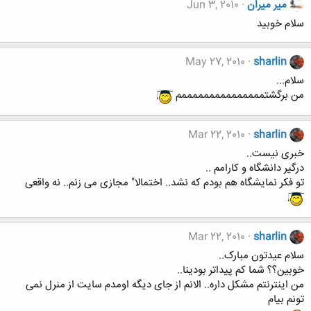
میر میران
Jun 3, 2010
سلام خوبید
May 27, 2010
sharlin
سلام...
من برگشتمممممممممممممممم
Mar 22, 2010
sharlin
خبری نیست..
درگیر دانشگاه و کارامم ..
تو فکر نمایشگاه هم بودم که نشد.. اختمالا" مجازی می زنم.. نه واقعی
Mar 22, 2010
sharlin
سلام عیدتون مبارک..
خوبین؟؟ شما کم پیداتر بودینا..
من اینترنتم مشکل داره.. الانم از جای دیگه اومدم سایت از منرل نمی
تونم بیام