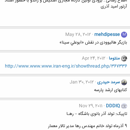
اطلاع رسانی : بزودی اولین کارگاه مجازی اسکیس و راندو با حضور استاد
آرتور امید آذری
May 28, 2012
mehdipesse
M
بازیگر هالیوودی در نقش «ابوعلي سينا»
منتوما
Apr 24, 2012
http://www.www.www.iran-eng.ir/showthread.php/367336
سرمد حیدری
Jan 30, 2012
کتابهای ارشد پارسه
Nov 29, 2011
DDDIQ
تاپیک: تولد آذر بانوی باشگاه – رهـا
9 آذرماه تولد خانم مهندس رها مدیر تالار معمار