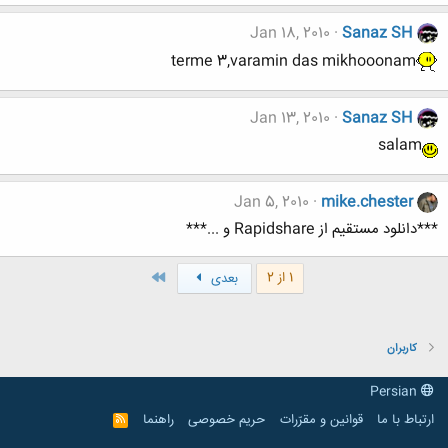
Jan 18, 2010
Sanaz SH
terme 3,varamin das mikhooonam
Jan 13, 2010
Sanaz SH
salam
Jan 5, 2010
mike.chester
***دانلود مستقیم از Rapidshare و ...***
آخر
1 از 2
بعدی
کاربران
Persian
ارتباط با ما
قوانین و مقرّرات
حریم خصوصی
راهنما
R
S
S