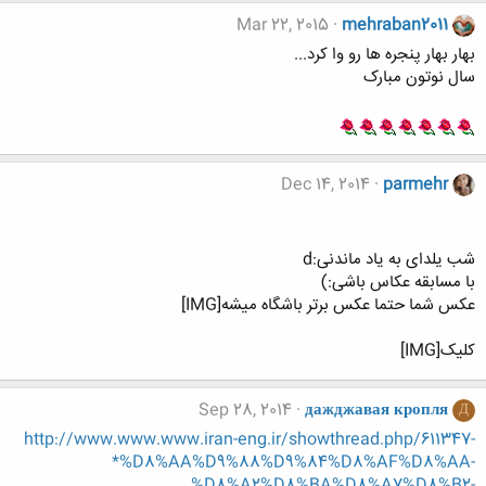
Mar 22, 2015
mehraban2011
بهار بهار پنجره ها رو وا کرد...
سال نوتون مبارک
Dec 14, 2014
parmehr
شب یلدای به یاد ماندنی:d
با مسابقه عکاس باشی:)
عکس شما حتما عکس برتر باشگاه میشه[IMG]
کلیک[IMG]
Sep 28, 2014
дажджавая кропля
Д
http://www.www.www.iran-eng.ir/showthread.php/611347-
*%D8%AA%D9%88%D9%84%D8%AF%D8%AA-
%D8%A2%D8%BA%D8%A7%D8%B2-