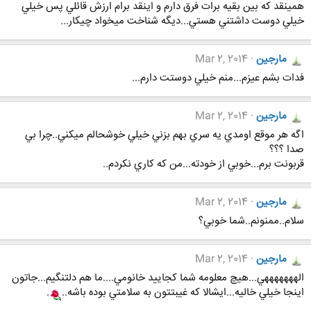
همينقد كه بين بقيه برات فرق دارم و اينقد برام ارزش قائلي پس خيلي
خيلي دوست داشتني هستي...ديگه شناخت ميخواد چيكار...
مارجين
Mar 2, 2014
فدات بشم عيزم...منم خيلي دوستت دارم...
مارجين
Mar 2, 2014
اگه هر موقع اومدي يه سري بهم بزني خيلي خوشحالم ميكني..چرا بي
صدا ؟؟؟
قربونت برم...خوبي از خودته...من كه كاري نكردم..
مارجين
Mar 2, 2014
سلام..ممنونم..شما خوبي؟
مارجين
Mar 2, 2014
الهههههههي...هيچ معلومه شما كجاييد خانومي....ما هم دلتنگيم...جاتون
اينجا خيلي خاليه...ايشالا كه غيبتتون به سلامتي بوده باشه..
.