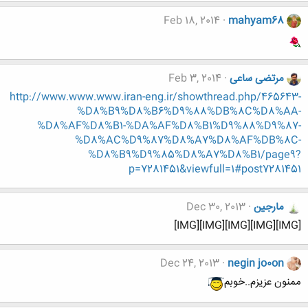
Feb 18, 2014
mahyam68
مرتضی ساعی
Feb 3, 2014
http://www.www.www.iran-eng.ir/showthread.php/465643-
%D8%B9%D8%B6%D9%88%DB%8C%D8%AA-
%D8%AF%D8%B1-%DA%AF%D8%B1%D9%88%D9%87-
%D8%AC%D9%87%D8%A7%D8%AF%DB%8C-
%D8%B9%D9%85%D8%A7%D8%B1/page9?
p=7281451&viewfull=1#post7281451
مارجين
Dec 30, 2013
[IMG][IMG][IMG][IMG][IMG]
Dec 24, 2013
negin jo0on
ممنون عزیزم..خوبم