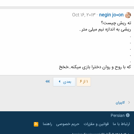
Oct 16, 2013
negin jo0on
ته ریش چیست؟
ریشی به اندازه نیم میلی متر..
.
.
.
.
.
که با روح و روان دخترا بازی میکنه..خخخ
آخر
1 از 6
بعدی
کاربران
Persian
ارتباط با ما
قوانین و مقرّرات
حریم خصوصی
راهنما
R
S
S
®