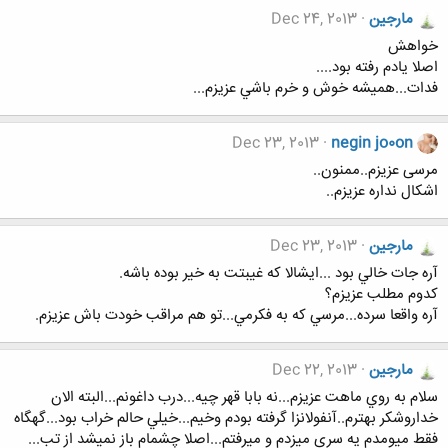
مارجين
Dec 24, 2013
خواهش
اصلا يادم رفته بود....
فدات...هميشه خوش و خرم باشي عزيزم...
Dec 23, 2013
negin jo0on
مرسی عزیزم..ممنون..
اشکال نداره عزیزم..
مارجين
Dec 23, 2013
آره جات خالي بود ...ايشالا كه غيبتت به خير بوده باشه.
كدوم مطلب عزيزم؟
آره واقعا سرده...مرسي كه به فكرمي...تو هم مراقب خودت باش عزيزم.
مارجين
Dec 22, 2013
سلام به روي ماهت عزيزم...نه بابا قهر چيه...درب داغونم...البته الان
خداروشكر بهترم..آنفولانزا گرفته بودم وخيم...خيلي حالم خراب بود...گهگاه
فقط ميومدم يه سري ميزدم و ميرفتم...اصلا چشمام باز نميشد از تب...