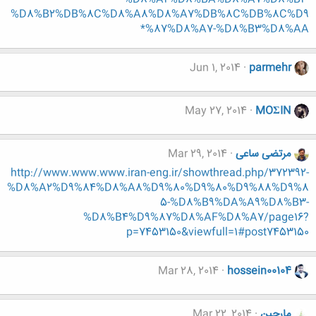
%D8%B2%DB%8C%D8%A8%D8%A7%DB%8C%DB%8C%D9
%87%D8%A7-%D8%B3%D8%AA*
Jun 1, 2014
parmehr
May 27, 2014
MOΣIN
مرتضی ساعی
Mar 29, 2014
http://www.www.www.iran-eng.ir/showthread.php/372392-
%D8%A2%D9%84%D8%A8%D9%80%D9%80%D9%88%D9%8
5-%D8%B9%DA%A9%D8%B3-
%D8%B4%D9%87%D8%AF%D8%A7/page16?
p=7453150&viewfull=1#post7453150
Mar 28, 2014
hossein00104
مارجين
Mar 22, 2014