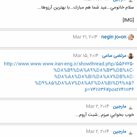
سلام خانومي...عيد شما هم مبارك...با بهترين آرزوها...
[IMG]
Mar 21, 2014
negin jo0on
مرتضی ساعی
Mar 15, 2014
http://www.www.www.iran-eng.ir/showthread.php/556725-
%D8%B9%DA%A9%D8%B3%DB%8C-
%D8%A8%D8%B1%D8%A7%DB%8C-
%D9%85%D8%A7%D8%AF%D8%B1%D9%85?
p=7411136#post7411136
مارجين
Mar 2, 2014
خوب بخوابي عيزم...شبت آروم...
مارجين
Mar 2, 2014