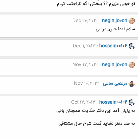
تو خوبي عزيزم.؟؟ ببخش اگه ناراحتت كردم
Dec 20, 2013
negin jo0on
سلام آیدا جان..مرسی
Dec 1, 2013
hossein00104
Nov 17, 2013
negin jo0on
مرتضی ساعی
Nov 10, 2013
Oct 17, 2013
hossein00104
به پایان آمد این دفتر حکایت همچنان باقی
به صد دفتر نشاید گفت شرح حال مشتاقی