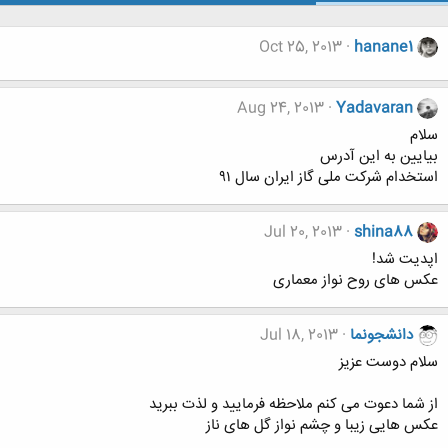
Oct 25, 2013
hanane1
Aug 24, 2013
Yadavaran
سلام
بیایین به این آدرس
استخدام شرکت ملی گاز ایران سال ۹۱
Jul 20, 2013
shina88
اپدیت شد!
عکس های روح نواز معماری
دانشجونما
Jul 18, 2013
سلام دوست عزیز
از شما دعوت می کنم ملاحظه فرمایید و لذت ببرید
عکس هایی زیبا و چشم نواز گل های ناز