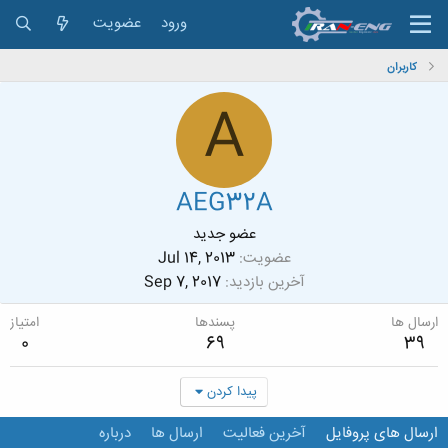
ورود
عضویت
کاربران
A
AEG32A
عضو جدید
عضویت
Jul 14, 2013
آخرین بازدید
Sep 7, 2017
ارسال ها
پسندها
امتیاز
0
69
39
پیدا کردن
ارسال های پروفایل
آخرین فعالیت
ارسال ها
درباره