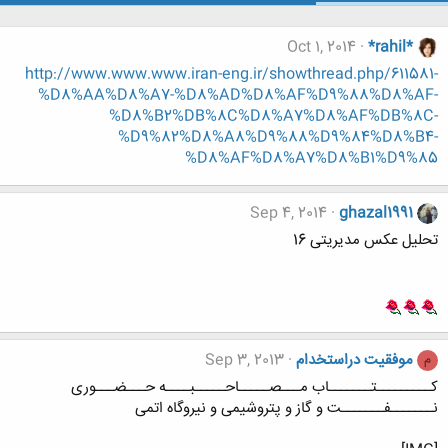
Oct 1, 2014
*rahil*
http://www.www.www.iran-eng.ir/showthread.php/611581-
%D8%AA%D8%A7-%D8%AD%D8%AF%D9%88%D8%AF-
%D8%B2%DB%8C%D8%A7%D8%AF%DB%8C-
%D9%82%D8%A8%D9%88%D9%84%D8%B4-
%D8%AF%D8%A7%D8%B1%D9%85
Sep 4, 2014
ghazal1991
تحلیل عکس مدیریتی 16
موفقیت دراستخدام
Sep 3, 2013
م
کـــــــــتـــــــاب مـــصـــــاحـــــبــــه حـــضـــوری
نـــــــفـــــــت و گاز و پتروشیمی و نیروگاه اتمی