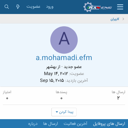
ورود
عضویت
کاربران
A
a.mohamadi.efm
عضو جدید
·
از
بهشهر
عضویت
May 14, 2012
آخرین بازدید
Sep 15, 2015
ارسال ها
پسندها
امتیاز
0
0
2
پیدا کردن
ارسال های پروفایل
آخرین فعالیت
ارسال ها
درباره