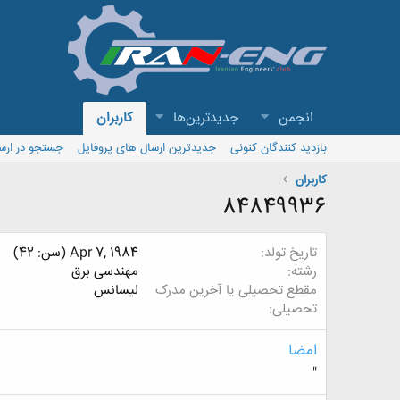
انجمن
جدیدترین‌ها
کاربران
بازدید کنندگان کنونی
جدیدترین ارسال های پروفایل
جستجو در ارس
کاربران
84849936
تاریخ تولد
Apr 7, 1984 (سن: 42)
رشته
مهندسی برق
مقطع تحصیلی یا آخرین مدرک
لیسانس
تحصیلی
امضا
"