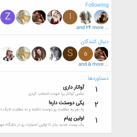
Following
ا
Z
... and 24 more.
دنبال کنندگان
ه
S
... and 5 more.
دستاوردها
آواتار داری
1
عکس آواتار برا خودت انتخاب کردی
یکی دوستت داره!
2
یه نفر یه مطلبت رو دوست داشته و به مطلبت لایک داد
اولین پیام
1
یک پست جدید بذار تا اولین امتیازت رو در باشگاه مه