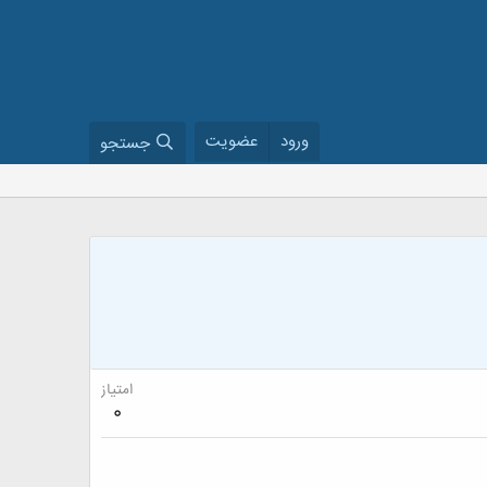
ورود
عضویت
جستجو
امتیاز
0