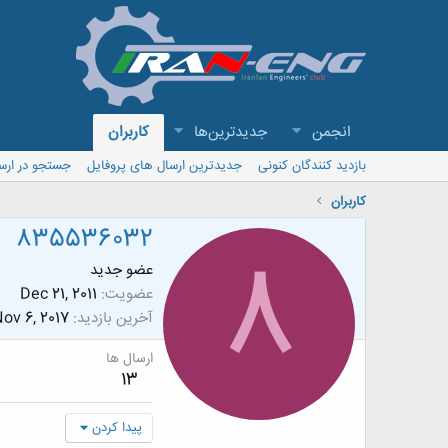
انجمن
جدیدترین‌ها
کاربران
بازدید کنندگان کنونی
جدیدترین ارسال های پروفایل
جستجو در ارس
کاربران
835536032
8
عضو جدید
عضویت
Dec 21, 2011
آخرین بازدید
ov 6, 2017
ارسال ها
13
پیدا کردن