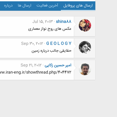
ارسال های پروفایل
آخرین فعالیت
ارسال ها
درباره
Jul 15, 2013
shina88
عکس های روح نواز معماری
Sep 30, 2012
G E O L O G Y
حقایقی جالب درباره زمین
امیر حسین زکایی
Sep 21, 2012
.www.iran-eng.ir/showthread.php/404472