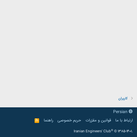
کاربران
Persian
ارتباط با ما
قوانین و مقرّرات
حریم خصوصی
راهنما
R
S
S
®
Iranian Engineers' Club
© 1385-1401.