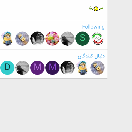
Following
S
دنبال کنندگان
D
M
M