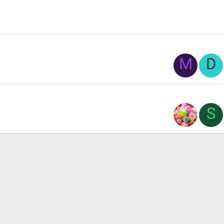
M
D
S