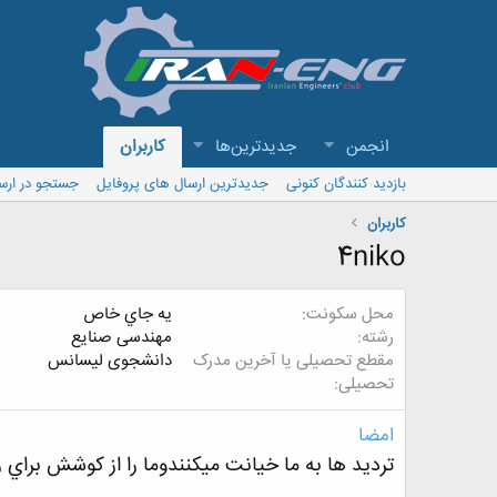
انجمن
جدیدترین‌ها
کاربران
بازدید کنندگان کنونی
جدیدترین ارسال های پروفایل
جستجو در ارس
کاربران
4niko
محل سکونت
يه جاي خاص
رشته
مهندسی صنایع
مقطع تحصیلی یا آخرین مدرک
دانشجوی لیسانس
تحصیلی
امضا
ترديد ها به ما خيانت ميكنندوما را از كوشش براي 