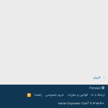
کاربران
Persian
ارتباط با ما
قوانین و مقرّرات
حریم خصوصی
راهنما
R
S
S
®
Iranian Engineers' Club
© 1385-1401.