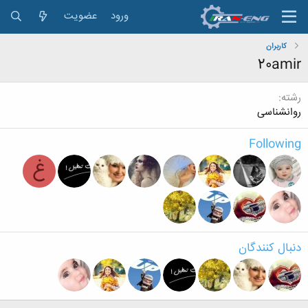
ورود
عضویت
کاربران
20amir
رشته
روانشناسی
Following
غ
دنبال کنندگان