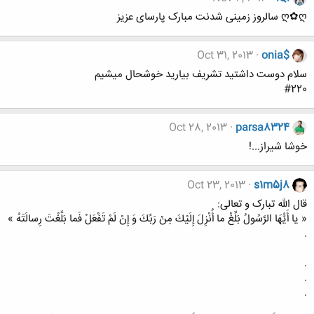
ღ✿ღ سالروز زمینی شدنت مبارک پارسای عزیز
Oct 31, 2013
onia$
سلام دوست داشتید تشریف بیارید خوشحال میشیم
#220
Oct 28, 2013
parsa8324
خوشا شیراز...!
Oct 23, 2013
s1m5j8
قال الله تبارک و تعالی:
« یا أَیُّهَا الرَّسُولُ بَلِّغْ ما أُنْزِلَ إِلَیْكَ مِنْ رَبِّكَ وَ إِنْ لَمْ تَفْعَلْ فَما بَلَّغْتَ رِسالَتَهُ »
.
.
.
.