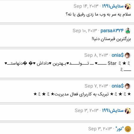
ستایش1991
Sep 14, 2013
سلام یه سر به وب ما زدی رفیق یا نه؟
Sep 10, 2013
parsa8324
بزرگترین قبرستان دنیا!
Sep 8, 2013
onia$
Star ミ★ミ ـــــ♥ ــ تـــولــــد♥بـهترین ♥داداش ♥� �دنهاستــ♥
ــــミ
Sep 7, 2013
onia$
★ミ★ミ★ تبریک به کاربرای فعال مدیریت★ミ★ミ★
ستایش1991
Sep 3, 2013
"نور"
Sep 3, 2013
ن