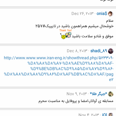
Dec 26, 2013
onia$
سلام
خوشحال میشیم همراهمون باشید در تایپیک#257
موفق و شادو سلامت باشید
Dec 8, 2013
shadi_89
http://www.www.www.iran-eng.ir/showthread.php/523309-
%D8%A8%D8%A7-%D8%AE%D9%88%D8%AF-
%D9%BE%DB%8C%D9%85%D8%A7%D9%86-
%D8%A8%D8%A8%D9%86%D8%AF%DB%8C%D8%AF/pag
e2
*جیگر طلا*
Nov 9, 2013
مسابقه ی آواتار،امضا و پروفایل به مناسبت محرم
Nov 4, 2013
iQl