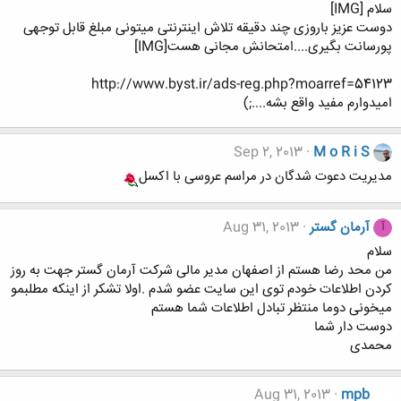
سلام [IMG]
دوست عزیز باروزی چند دقیقه تلاش اینترنتی میتونی مبلغ قابل توجهی
پورسانت بگیری....امتحانش مجانی هست[IMG]
http://www.byst.ir/ads-reg.php?moarref=54123
امیدوارم مفید واقع بشه....;)
Sep 2, 2013
M o R i S
مدیریت دعوت شدگان در مراسم عروسی با اکسل
آرمان گستر
Aug 31, 2013
آ
سلام
من محد رضا هستم از اصفهان مدیر مالی شرکت آرمان گستر جهت به روز
کردن اطلاعات خودم توی این سایت عضو شدم .اولا تشکر از اینکه مطلبمو
میخونی دوما منتظر تبادل اطلاعات شما هستم
دوست دار شما
محمدی
Aug 31, 2013
mpb