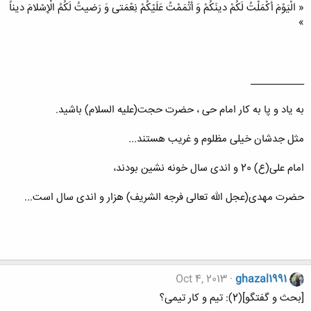
« الْیَوْمَ أَكْمَلْتُ لَكُمْ دینَكُمْ وَ أَتْمَمْتُ عَلَیْكُمْ نِعْمَتی‏ وَ رَضیتُ لَكُمُ الْإِسْلامَ دیناً
»
___________
به یاد و پا به کار امام حی ، حضرت حجت(علیه السلام) باشید.
مثل جدشان خیلی مظلوم و غریب هستند...
امام علی(ع) 20 و اندی سال خونه نشین بودند،
حضرت مهدی(عجل الله تعالی فرجه الشریف) هزار و اندی سال است...
Oct 4, 2013
ghazal1991
[بحث و گفتگو](2): تیم و کار تیمی؟