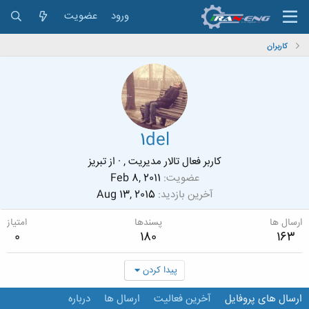
ورود
عضویت
کاربران
1del
کاربر فعال تالار مدیریت ,
·
از
تبریز
عضویت
Feb 8, 2011
آخرین بازدید
Aug 13, 2015
ارسال ها
پسندها
امتیاز
0
180
163
پیدا کردن
ارسال های پروفایل
آخرین فعالیت
ارسال ها
درباره