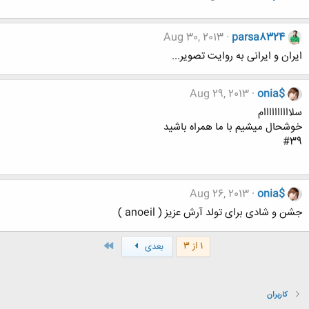
Aug 30, 2013
parsa8324
ایران و ایرانی به روایت تصویر...
Aug 29, 2013
onia$
سلاااااااااام
خوشحال میشیم با ما همراه باشید
#39
Aug 26, 2013
onia$
جشن و شادی برای تولد آرش عزیز ( anoeil )
آخر
1 از 3
بعدی
کاربران