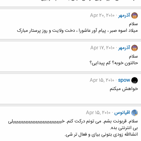
آذرمهر
Apr 20, 2010
سلام
میلاد اسوه صبر ، پیام آور عاشورا ، دخت ولایت و روز پرستار مبارک
آذرمهر
Apr 17, 2010
سلام
حالتون خوبه؟ کم پیدایی؟
Apr 15, 2010
spow
خواهش میکنم
اقیانوس
Apr 15, 2010
سلام. قربونت بشم. می تونم درکت کنم. خییییییییییییییییییییییییییییلی
بی انترنتی بده.
انشاالله زودی بتونی بیای و فعال تر شی.