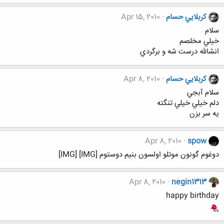
كربلايي حسام
Apr 15, 2010
سلام
خيلي مخلصم
انشالله درست شه و برگردي
كربلايي حسام
Apr 8, 2010
سلام آبجي
دلم خيلي خيلي تنگته
يه سر بزن
Apr 8, 2010
spow
دوغوم گونون موتلو اولسون بنیم دوستوم [IMG] [IMG]
Apr 8, 2010
negin1313
happy birthday