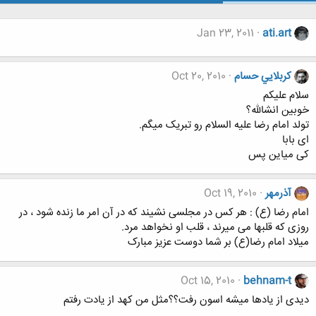
Jan 23, 2011
ati.art
كربلايي حسام
Oct 20, 2010
سلام علیکم
خوبین انشالله؟
تولد امام رضا علیه السلام رو تبریک میگم.
ای بابا
کی میاین پس
آذرمهر
Oct 19, 2010
امام رضا (ع) : هر کس در مجلسی نشیند که در آن امر ما زنده شود ، در
روزی که قلبها می میرند ، قلب او نخواهد مرد.
میلاد امام رضا(ع) بر شما دوست عزیز مبارک
Oct 15, 2010
behnam-t
دیدی از یادها میشه اسون رفت؟؟مثل من کهد از یادت رفتم