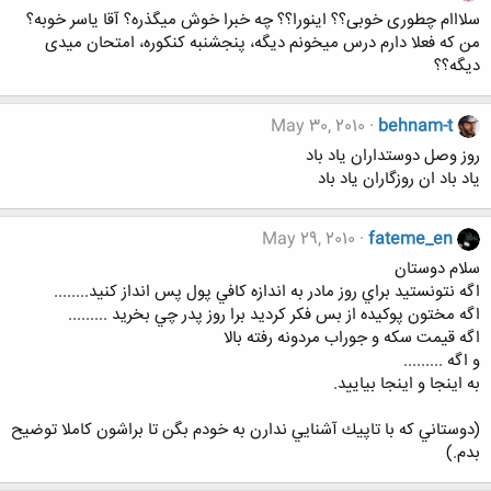
سلااام چطوری خوبی؟؟ اینورا؟؟ چه خبرا خوش میگذره؟ آقا یاسر خوبه؟
من که فعلا دارم درس میخونم دیگه، پنجشنبه کنکوره، امتحان میدی
دیگه؟؟
May 30, 2010
behnam-t
روز وصل دوستداران یاد باد
یاد باد ان روزگاران یاد باد
May 29, 2010
fateme_en
سلام دوستان
اگه نتونستيد براي روز مادر به اندازه كافي پول پس انداز كنيد........
اگه مختون پوكيده از بس فكر كرديد برا روز پدر چي بخريد .........
اگه قيمت سكه و جوراب مردونه رفته بالا
و اگه .........
به اينجا و اينجا بياييد.
(دوستاني كه با تاپيك آشنايي ندارن به خودم بگن تا براشون كاملا توضيح
بدم.)