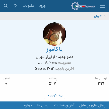
ورود
عضویت
کاربران
یاکاموز
عضو جدید
·
از
ایران-تهران
عضویت
Jul 19, 2008
آخرین بازدید
Sep 8, 2012
ارسال ها
پسندها
امتیاز
0
527
321
پیدا کردن
ارسال های پروفایل
آخرین فعالیت
ارسال ها
درباره