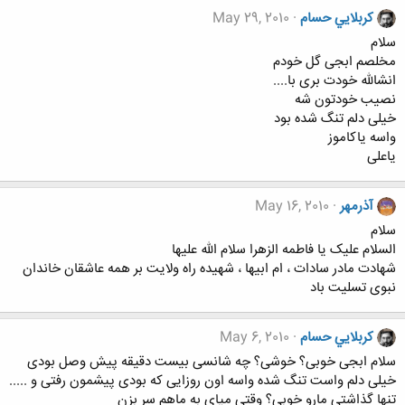
كربلايي حسام
May 29, 2010
سلام
مخلصم ابجی گل خودم
انشالله خودت بری با....
نصیب خودتون شه
خیلی دلم تنگ شده بود
واسه یاکاموز
یاعلی
آذرمهر
May 16, 2010
سلام
السلام علیک یا فاطمه الزهرا سلام الله علیها
شهادت مادر سادات ، ام ابیها ، شهیده راه ولایت بر همه عاشقان خاندان
نبوی تسلیت باد
كربلايي حسام
May 6, 2010
سلام ابجی خوبی؟ خوشی؟ چه شانسی بیست دقیقه پیش وصل بودی
خیلی دلم واست تنگ شده واسه اون روزایی که بودی پیشمون رفتی و .....
تنها گذاشتی مارو خوبی؟ وقتی میای به ماهم سر بزن