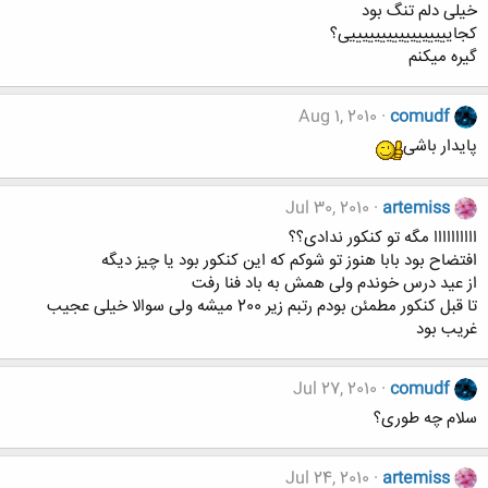
خیلی دلم تنگ بود
کجایییییییییییییییییی؟
گیره میکنم
Aug 1, 2010
comudf
پایدار باشی
Jul 30, 2010
artemiss
اااااااااا مگه تو کنکور ندادی؟؟
افتضاح بود بابا هنوز تو شوکم که این کنکور بود یا چیز دیگه
از عید درس خوندم ولی همش به باد فنا رفت
تا قبل کنکور مطمئن بودم رتبم زیر 200 میشه ولی سوالا خیلی عجیب
غریب بود
Jul 27, 2010
comudf
سلام چه طوری؟
Jul 24, 2010
artemiss