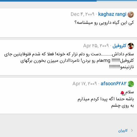
Dec 4, 2009
kaghaz rangi
کی این گیاه دارویی رو میشناسه؟
کلروفیل
Apr 25, 2009
سلام داداش.........دست رو دلم نزار که خونه! فعلا که شدم فئوفایتین جای
کلروفیل!!!!!!! mgهام رو بردن! نامردا!دارن میپزن بخورن برگهای
نازنینمو!!!!!!!!!
Apr 17, 2009
afsoon6282
سلام
باشه حتما اگه پیدا کردم میذارم
به روی چشم
کاربران