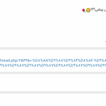
 پیشی؟!!!
/showthread.php/253250-%D8%AA%D9%88%D9%84%D8%AF-%
9%87%D9%87%D9%87%D9%87%D9%87%D9%87%D9%87%D9