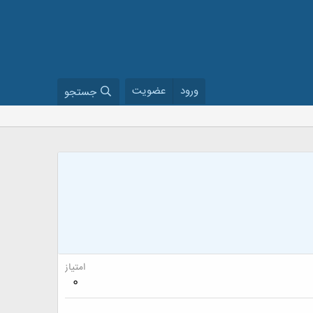
ورود
عضویت
جستجو
امتیاز
0