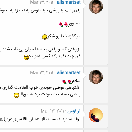
Mar 13, 2011
alismartset
بلهههه...بابا پیشی بابا ملوس بابا بامزه بابا خوشگ
ممنون
میگذزه خدا رو شکر
از وقتی که تو رفتی بچه ها خیلی بی تاب شده 
غیر چند نفر دیگه کسی نمونده
Mar 13, 2011
alismartset
سلام
اشتباهی عوضی خوندی خوب!!!علامت گذاری میکن
پیشی خطاب به خودت بود نه من!!!
آرانوس
Mar 13, 2011
تولد مدیربازنشسته تالار عمران آقا سپهر عزیز(sepehrkhosrowdad)