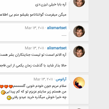
آره بابا خیلی تیزن:دی
میگن میفرست گوانتانامو بقیشو منم بی اطلاعم!!
Mar 13, 2011
alismartset
.....
Mar 13, 2011
alismartset
آره الانم اسمت تو لیست جنایتکاران بشر هست و
حالا بذار شاید با گذشت زمان یکمی از این فا
آرانوس
Mar 13, 2011
سلام مریم جون خودم خوبی گلممممم
من هستم زیر سایتم عزیزم تو که کم پیدایی
چه خبرا خوش میگذره خرید عیدو رفتی