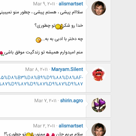
Mar 9, 2011
alismartset
سلااام پیشی ، هستم پیشی ، چطور منو نمیبینی
خدا رو شکر
تو چطوری؟
چه دختر با ادبی به به...
منم امیدوارم همیشه تو زندگیت موفق باشی
Mar 8, 2011
Maryam.Silent
D9%85%D8%B3%D8%B9%D9%88%D8%AF-
%87%D9%87%D9%87%D9%87%D9%87
Mar 7, 2011
shirin.agro
Mar 2, 2011
alismartset
سلام مریم جان
ممنون
تو چطوری؟!