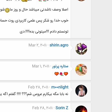
اصلا وصف ناشدنی میباشد حال و روز ما
شوم
خوب خدا رو شکر پس علمی کاربردی روت حساب
تونستم دادم !!!میتونی بده!!!!:دی
Mar 2, 2011
shirin.agro
ستاره پرنور
Mar 1, 2011
Feb 28, 2011
m00nlight
نه بابا مگه بیکارم عروس شم؟؟؟ !!!! گفتم اگه ی
Feb 28, 2011
Sorin Z