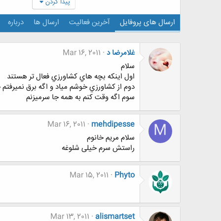
پیدا کردن
ارسال های پروفایل
آخرین فعالیت
ارسال ها
درباره
غلامرضا د
Mar 16, 2011
سلام
اول اينكه بچه هاي كشاورزي فعال تر هستند
دوم از كشاورزي خوشم مياد و اگه برق نميرفتم 
سوم اگه وقت كنم به همه جا سرميزنم
Mar 16, 2011
mehdipesse
M
سلام مریم خانوم
راستش سرم خیلی شلوغه
Mar 15, 2011
Phyto
Mar 13, 2011
alismartset