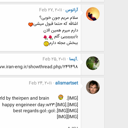
آرانوس
Feb 27, 2011
سلام مریم جون خوبی؟
اشالله که حتما قبول میشی
دارم میرم همین الان
بایییییییی گلم
ببخش عجله دارم
.آیسا
Feb 25, 2011
http://www.www.www.iran-eng.ir/showthread.php/249498-
Feb 24, 2011
alismartset
ld by theirpen and brain
.[IMG]
happy engeineer day:w23:[IMG].[IMG]
best regards:gol::gol:.[IMG][IMG]
[IMG][IMG]