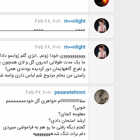
Feb 28, 2011
m00nlight
ممممـــــــــــــــــممممــــــــــــــــ
Feb 28, 2011
m00nlight
ووووووووووی خودا ژونم...ابژی گلم ژوابمو داد!!
ما یک مدت طولانی اندرون گل و لای همچون یک 
و تفرج گاههایمان دور کردیده بودندی همی!
راستی من بخام مزدوج شم لباس داری واسه شب م
Feb 27, 2011
pesaretehroni
سلاااااااااااااااام خواهری گل خودمممممممم
خوبی؟
معلومه کجای؟
ارشد امتحان دادی؟
گفتم دیگه رفتی ما رو هم به فراموشی سپردی
دلم برات تنگ شدههههههههه