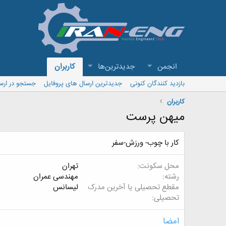
انجمن
جدیدترین‌ها
کاربران
بازدید کنندگان کنونی
جدیدترین ارسال های پروفایل
جستجو در ارس
کاربران
میهن پرست
کار با چوب- ورزش-سفر
محل سکونت
تهران
رشته
مهندسی عمران
مقطع تحصیلی یا آخرین مدرک
لیسانس
تحصیلی
امضا