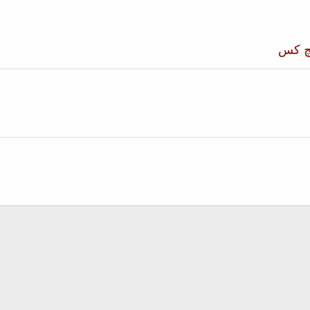
یچ کس