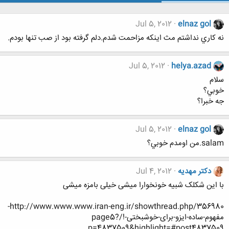
Jul 5, 2012
elnaz gol
نه كاري نداشتم مث اينكه مزاحمت شدم.دلم گرفته بود از صب تنها بودم.
Jul 5, 2012
helya.azad
سلام
خوبي؟
جه خبرا؟
Jul 5, 2012
elnaz gol
salam.من اومدم خوبي؟
دکتر مهدیه
Jul 4, 2012
با این شکلک شبیه خونخوارا میشی خیلی بامزه میشی
http://www.www.www.iran-eng.ir/showthread.php/356980-
مفهوم-ساده-ایزو-برای-خوشبختی-!/page5?
p=4837509&highlight=#post4837509