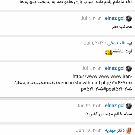
آخه مامانم یادم داده اسباب بازی هامو بدم به بدبخت بیچاره ها
Jul 2, 2012
elnaz gol
عجائب مغز
قلب یخی
Jul 1, 2012
اوت عاشقم
Jul 1, 2012
elnaz gol
http://www.www.www.iran-
eng.ir/showthread.php/384670-۱۰حقیقت-عجیب-درباره-مغز?
p=5210205#post5210205
Jun 29, 2012
elnaz gol
سلام خانم مهندس.كفين؟
دکتر مهدیه
Jun 28, 2012