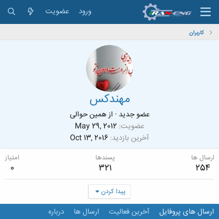
ورود
عضویت
کاربران
مهندکس
عضو جدید
·
از
همین حوالی
عضویت
May 29, 2012
آخرین بازدید
Oct 13, 2016
ارسال ها
پسندها
امتیاز
0
321
254
پیدا کردن
ارسال های پروفایل
آخرین فعالیت
ارسال ها
درباره