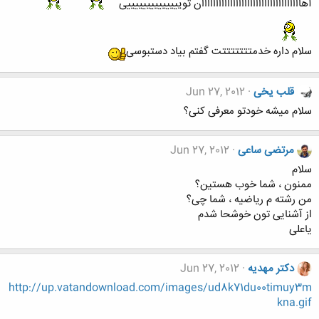
آهااااااااااااااااااااااااااااااااااان توییییییییییییییی
سلام داره خدمتتتتتتتت گفتم بیاد دستبوسی
قلب یخی
Jun 27, 2012
سلام میشه خودتو معرفی کنی؟
مرتضی ساعی
Jun 27, 2012
سلام
ممنون ، شما خوب هستین؟
من رشته م ریاضیه ، شما چی؟
از آشنایی تون خوشحا شدم
یاعلی
دکتر مهدیه
Jun 27, 2012
http://up.vatandownload.com/images/ud8k71du00timuy3m
kna.gif