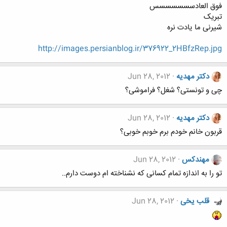
فوق العادسسسسسسس
تبریک
شیرنی ما یادت نره
http://images.persianblog.ir/376922_2HBfzRep.jpg
دکتر مهدیه
Jun 28, 2012
چی و تونستی؟ شغل؟ فراموشی؟
دکتر مهدیه
Jun 28, 2012
قربون خانم خودم برم خوبم خوبی؟
مهندکس
Jun 28, 2012
تو را به اندازه تمام کسانی که نشناخته ام دوست دارم..
قلب یخی
Jun 28, 2012