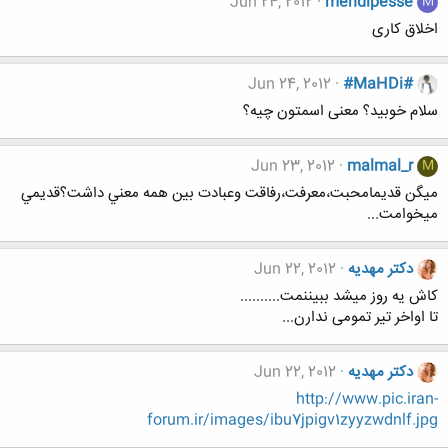
Jun 24, 2012
mehdipesse
M
اخلاق کاری
Jun 24, 2012
#MaHDi#
سلام خوبید؟ معنی اسمتون چیه؟
Jun 23, 2012
malmal_r
M
ميگن قديمامحبت،معرفت،رفاقت وعبادت بين همه معني داشت؟قديمي
ميخوامت...
دکتر مهدیه
Jun 22, 2012
کاش یه روز میشد ببیننمت..........
تا اواخر تیر تمومی ندارن...
دکتر مهدیه
Jun 22, 2012
http://www.pic.iran-
forum.ir/images/ibu7jpigv1zyyzwdnlf.jpg