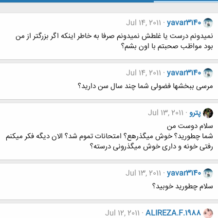
Jul 14, 2011
yavar3140
نمیدونم درست یا غلطش نمیدونم صرفا به خاطر اینکه اگر بزرگتر از من
بود مواظب صحبتم با اون بشم؟
Jul 14, 2011
yavar3140
مرسی ببخشها فضولی شما چند سال سن دارید؟
پترو
Jul 13, 2011
سلام دوست من
شما چطورید؟ خوش میگذرهع؟ امتحانات تموم شد؟ الان دیگه فکر میکنم
رفتی خونه و داری خوش میگذرونی درسته؟
Jul 13, 2011
yavar3140
سلام چطورید خوبید؟
Jul 12, 2011
ALIREZA.F.1988