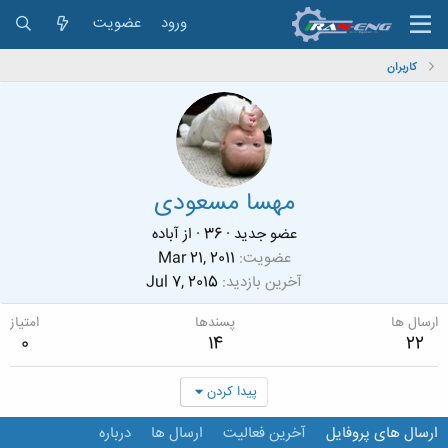
ورود
عضویت
کاربران
مهسا مسعودی
عضو جدید
·
36
·
از
آباده
عضویت
Mar 21, 2011
آخرین بازدید
Jul 7, 2015
ارسال ها
پسندها
امتیاز
0
14
22
پیدا کردن
ارسال های پروفایل
آخرین فعالیت
ارسال ها
درباره