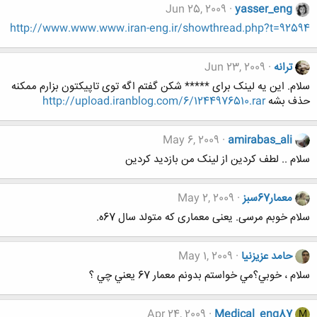
Jun 25, 2009
yasser_eng
http://www.www.www.iran-eng.ir/showthread.php?t=92594
ترانه
Jun 23, 2009
سلام. این یه لینک برای ***** شکن گفتم اگه توی تاپیکتون بزارم ممکنه
حذف بشه
http://upload.iranblog.com/6/1244976510.rar
May 6, 2009
amirabas_ali
سلام .. لطف کردین از لینک من بازدید کردین
معمار67سبز
May 2, 2009
سلام خوبم مرسی. یعنی معماری که متولد سال 67ه.
حامد عزیزنیا
May 1, 2009
سلام ، خوبي؟مي خواستم بدونم معمار 67 يعني چي ؟
Apr 24, 2009
Medical_eng87
M