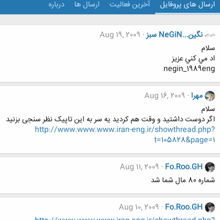
ارسال های پروفایل
آخرین فعالیت
ارسال ها
درباره
نگين...NeGiN سبز
Aug 19, 2009
سلام
اد مي كني عزيز
negin_1989eng
مهرا
Aug 16, 2009
سلام
اگر دوست داشتید و وقت هم کردید یه سر به این تاپیک نظر سنجی بزنید
http://www.www.www.iran-eng.ir/showthread.php?
t=105828&page=1
Aug 11, 2009
Fo.Roo.GH
شماره 80 مال شما شد
Aug 10, 2009
Fo.Roo.GH