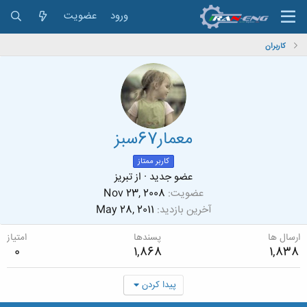
ورود
عضویت
کاربران
معمار67سبز
کاربر ممتاز
عضو جدید
·
از
تبریز
عضویت
Nov 23, 2008
آخرین بازدید
May 28, 2011
ارسال ها
پسندها
امتیاز
0
1,868
1,838
پیدا کردن