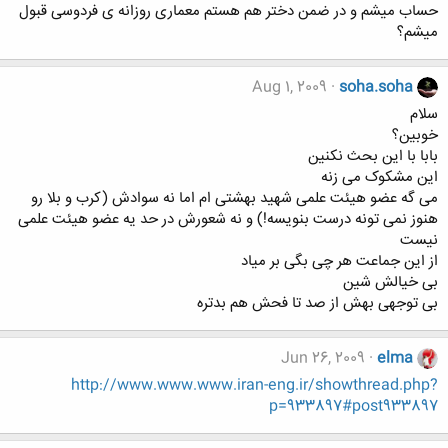
حساب میشم و در ضمن دختر هم هستم معماری روزانه ی فردوسی قبول
میشم؟
Aug 1, 2009
soha.soha
سلام
خوبین؟
بابا با این بحث نکنین
این مشکوک می زنه
می گه عضو هیئت علمی شهید بهشتی ام اما نه سوادش (کرب و بلا رو
هنوز نمی تونه درست بنویسه!) و نه شعورش در حد یه عضو هیئت علمی
نیست
از این جماعت هر چی بگی بر میاد
بی خیالش شین
بی توجهی بهش از صد تا فحش هم بدتره
Jun 26, 2009
elma
http://www.www.www.iran-eng.ir/showthread.php?
p=933897#post933897