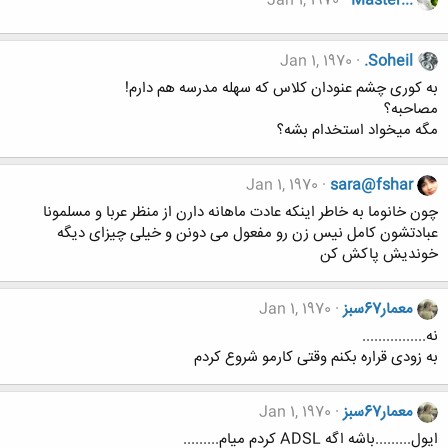
Jan 1, 1970
Master...
Jan 1, 1970
.Soheil
به کوری چشم عنودان کلاس که سهله مدرسه هم دارم!
مصاحبه؟
مگه میخواد استخدام بشه؟
Jan 1, 1970
sara@fshar
چون خانوما به خاطر اینکه عادت ماهانه دارن از منظر عربا و مسلمونا
عبادتشون کامل نیس زن رو مفعول می دونن و خیلی چیزای دیگه
خوندیش پاکش کن
معمار67سبز
Jan 1, 1970
نه................
به زودی قراره بکنم وقتی کارمو شروع کردم
معمار67سبز
Jan 1, 1970
ایول.........باشه اگه ADSL کردم میام.........