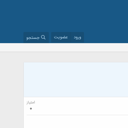
ورود
عضویت
جستجو
امتیاز
0