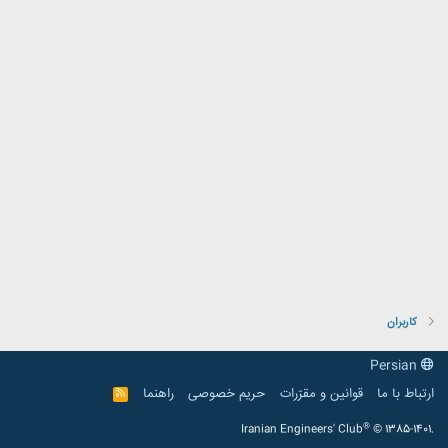
کاربران
Persian
ارتباط با ما
قوانین و مقرّرات
حریم خصوصی
راهنما
R
S
S
®
Iranian Engineers' Club
© 1385-1401.