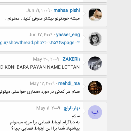
Jun 19, 2009
mahsa_pishi
میشه خودتونو بیشتر معرفی کنید . ممنونم .
Jun 17, 2009
yasser_eng
g.ir/showthread.php?t=92594&page=4
May 30, 2009
ZAKERI1
AD KONI BARA PAYAN NAME LOTFAN
May 12, 2009
mehdi_rsa
سلام هر کمکی در مورد معماری خواستی میتون
بهار نارنج
May 11, 2009
ب
سلام
یه دیاگرام ارتباط فضایی برا موزه میخوام
پیشنهاد شما برا این ارتباط فضایی چیه؟