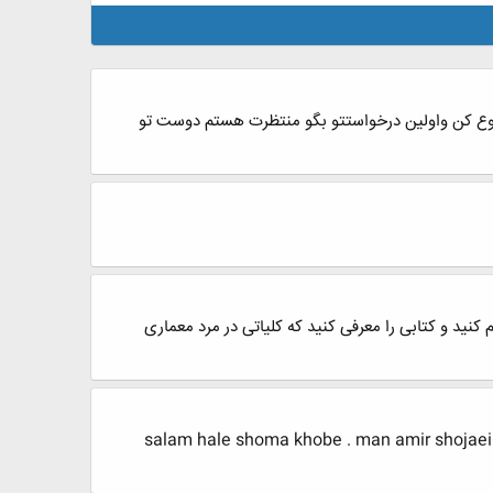
ز های که شما لازم داری من واست بفرستم توکمی به حرف های من گوش کن(0اول شما شروع کن واولین درخواستتو بگو منتظرت هستم دوست تو
ید و کتابی را معرفی کنید که کلیاتی در مرد معماری
salam hale shoma khobe . man amir shojaei