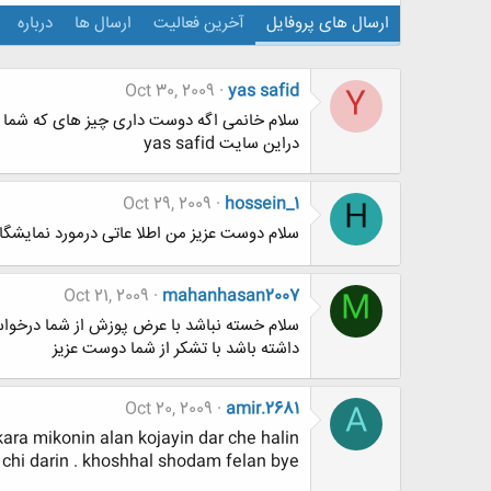
ارسال های پروفایل
آخرین فعالیت
ارسال ها
درباره
Oct 30, 2009
yas safid
Y
دراین سایت yas safid
Oct 29, 2009
hossein_1
H
سلام دوست عزیز من اطلا عاتی درمورد نمایشگا
Oct 21, 2009
mahanhasan2007
M
سلام خسته نباشد با عرض پوزش از شما درخواستی
داشته باشد با تشکر از شما دوست عزیز
Oct 20, 2009
amir.2681
A
ra mikonin alan kojayin dar che halin
chi darin . khoshhal shodam felan bye