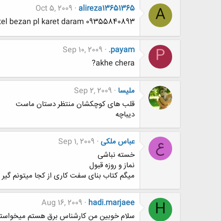
Oct 5, 2009
alireza13651365
A
el bezan pl karet daram 09355840893
Sep 10, 2009
.payam
P
akhe chera?
ملیسا
Sep 2, 2009
قلب های کوچکشان منتظر دستان ماست
دیباچه
عباس ملکی
Sep 1, 2009
ع
خسته نباشی
نماز و روزه قبول
میگم کتاب بنای سفت کاری از کجا میتونم گیر بیاورم خواهش میکنم
Aug 16, 2009
hadi.marjaee
H
سلام خوبین من کارشناس برق هستم میخواستم ب