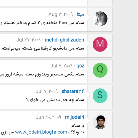
میتا
Aug 3, 2009
سلام من 2100 منطقه ی 2 شدم ودختر هستم و از بومی های مشهد احتمال داره معماری روزانه فردوسی قبول شم ؟
Jul 27, 2009
mehdi gholizadeh
M
سلام.من دانشجو کارشناسی هستم.میخواستم ب
Jul 7, 2009
qsz
Q
سلام تکس مسنجر ویندوزم بسته میشه ارور می
Jul 7, 2009
sharare34
S
سلام چه جور دوستی می خوای؟
Jun 20, 2009
m.jodeiri
با سلام
به وبلاگ
www.jodeiri.blogfa.com
سر بزن