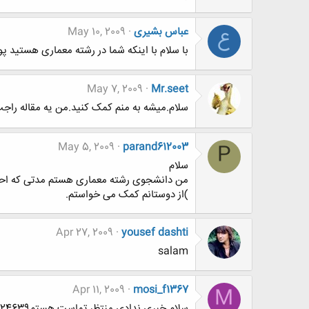
عباس بشیری
May 10, 2009
ع
با سلام با اینکه شما در رشته معماری هستید پو
May 7, 2009
Mr.seet
سلام.میشه به منم کمک کنید.من یه مقاله راج
May 5, 2009
parand612003
P
سلام
من دانشجوی رشته معماری هستم مدتی که احسا
)از دوستانم کمک می خواستم.
Apr 27, 2009
yousef dashti
salam
Apr 11, 2009
mosi_f1367
M
سلام خبری ندادی منتظر تماست هستم09367024639