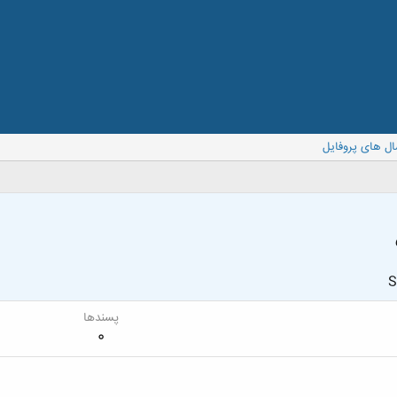
ال های پروفایل
S
پسندها
0