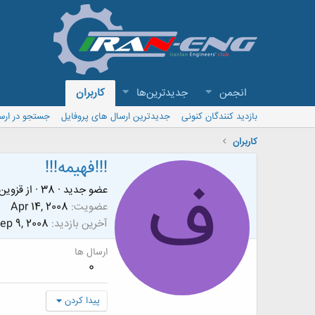
انجمن
جدیدترین‌ها
کاربران
بازدید کنندگان کنونی
جدیدترین ارسال های پروفایل
جستجو در ارس
کاربران
!!!فهیمه!!!
ف
عضو جدید
·
38
·
از
قزوین
عضویت
Apr 14, 2008
آخرین بازدید
ep 9, 2008
ارسال ها
0
پیدا کردن