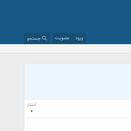
ورود
عضویت
جستجو
امتیاز
0