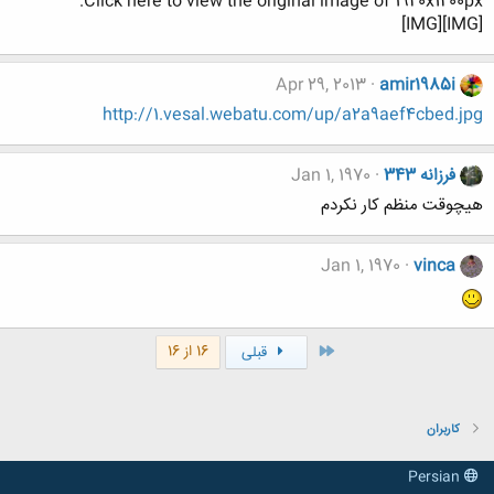
Click here to view the original image of 1920x1200px.
[IMG][IMG]
Apr 29, 2013
amir1985i
http://1.vesal.webatu.com/up/a2a9aef4cbed.jpg
فرزانه 343
Jan 1, 1970
هیچوقت منظم کار نکردم
Jan 1, 1970
vinca
اول
16 از 16
قبلی
کاربران
Persian