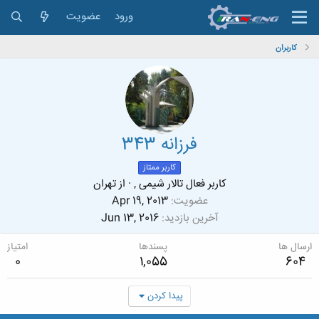
ورود
عضویت
کاربران
فرزانه 343
کاربر ممتاز
کاربر فعال تالار شیمی ,
·
از
تهران
عضویت
Apr 19, 2013
آخرین بازدید
Jun 13, 2016
ارسال ها
پسندها
امتیاز
0
1,055
604
پیدا کردن