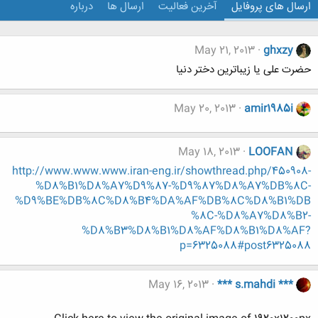
ارسال های پروفایل
آخرین فعالیت
ارسال ها
درباره
May 21, 2013
ghxzy
حضرت علی یا زیباترین دختر دنیا
May 20, 2013
amir1985i
May 18, 2013
LOOFAN
http://www.www.www.iran-eng.ir/showthread.php/450908-
%D8%B1%D8%A7%D9%87-%D9%87%D8%A7%DB%8C-
%D9%BE%DB%8C%D8%B4%DA%AF%DB%8C%D8%B1%DB
%8C-%D8%A7%D8%B2-
%D8%B3%D8%B1%D8%AF%D8%B1%D8%AF?
p=6325088#post6325088
May 16, 2013
*** s.mahdi ***