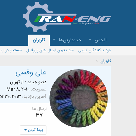
انجمن
جدیدترین‌ها
کاربران
بازدید کنندگان کنونی
جدیدترین ارسال های پروفایل
جستجو در ارس
کاربران
علی وفسی
عضو جدید
·
از
تهران
عضویت
Mar 8, 2010
آخرین بازدید
r 30, 2013
ارسال ها
37
پیدا کردن