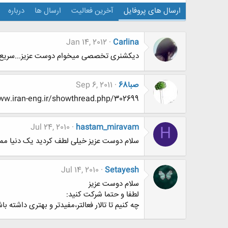
ارسال های پروفایل
آخرین فعالیت
ارسال ها
درباره
Jan 14, 2012
Carlina
دیکشنری تخصصی میخوام دوست عزیز...سریع..
صبا68
Sep 6, 2011
http://www.www.www.iran-eng.ir/showthread.php/302699-علوم-تحقیقات-ته
Jul 24, 2010
hastam_miravam
H
سلام دوست عزیز خیلی لطف کردید یک دنیا ممنون
Jul 14, 2010
Setayesh
سلام دوست عزیز
لطفا و حتما شرکت کنید:
چه کنیم تا تالار فعالتر،مفیدتر و بهتری داشته با