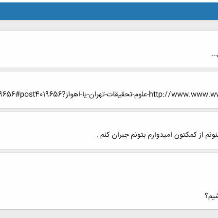
.
ران-یا-اهواز?p=4019656#post4019656
م از کمکتون امیدوارم بتونم جبران کنم .
شیم؟