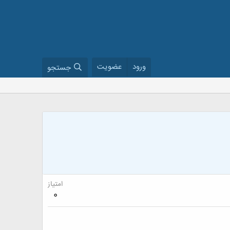
ورود
عضویت
جستجو
امتیاز
0