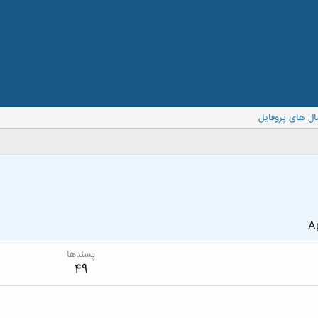
ال های پروفایل
Ap
پسندها
49