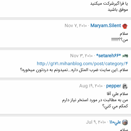
یا فراگیرشرکت میکنید
موفق باشید
Nov 7, 2010
Maryam.Silent
سلام
من؟؟!!!!!!
Nov 3, 2010
*setareh66*
http://g171.mihanblog.com/post/category/4
سلام..این سایت ضرب المثل داره...نمیدونم به دردتون میخوره؟
Aug 19, 2010
pepper
سلام علي آقا
من به مطالبت در مورد استخر نياز دارم
كمكم مي كني؟
علي110
Jul 9, 2010
سلام