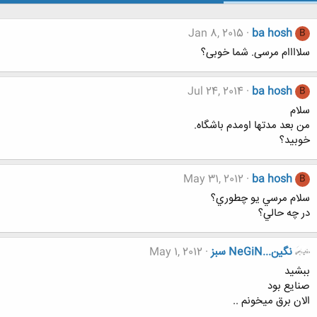
Jan 8, 2015
ba hosh
B
سلاااام مرسی. شما خوبی؟
Jul 24, 2014
ba hosh
B
سلام
من بعد مدتها اومدم باشگاه.
خوبید؟
May 31, 2012
ba hosh
B
سلام مرسي يو چطوري؟
در چه حالي؟
نگين...NeGiN سبز
May 1, 2012
ببشید
صنایع بود
الان برق میخونم ..