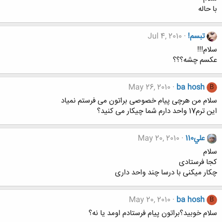
با حاله
تبسم!
Jul 4, 2010
سلام!!!
عکسم چشه؟؟؟
May 26, 2010
ba hosh
B
سلام من هرچی پیام خصوصی براتون می فرستم نمیاد
این ترم17 واحد دارم شما چیکار می کنید؟
علي110
May 20, 2010
سلام
کجا فرستادی
چکار میکنی با درسا چند واحد داری
May 20, 2010
ba hosh
B
سلام خوبيد؟براتون پيام فرستادم اومد يا نه؟