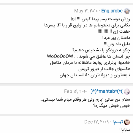
May 3, 2010
Eng.probe
روش دوست پسر پیدا کردن !!! lol
نکاتی برای دخترخانم ها در اولین قرار با آقا پسرها
خلقت زن !!!!!!!!!!!!
داستان پیر مرد !
دلیل داد زدن!!!
چگونه دروغگو را تشخیص دهیم؟
چرا انسان ها عاشق مي شوند ... WoOoOoOW
خانمها: برقراری روابط عاشقانه با مردان متاهل
عکسهای جالب از فیروز کریمی
نابغه‌ترین و دیوانه‌ترین دانشمندان جهان
Feb 16, 2010
)*)*mahtab*(*(
سلام من سالی 1بارم ولی هر وقتم میام شما نیستی...
خوبی خوش میگذره؟
تبسم!
Dec 17, 2009
سلام!!