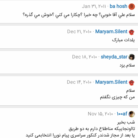
Jan 31, 2011
ba hosh
B
سلام علي آقا خوبي؟ چه خبرا ؟چكارا مي كني ؟خوش مي گذره؟
Dec 21, 2010
Maryam.Silent
یلدات مبارک
Dec 18, 2010
sheyda_star
سلام.یزد
Dec 14, 2010
Maryam.Silent
سلام
من که چیزی نگفتم
Nov 15, 2010
100af
شب بخیر
تااونجاییکه مناطلاع دارم به دو طریق
یا بعد از مجاز شدندر کنکور سراسری پیام نوررا انتخابمی کنید