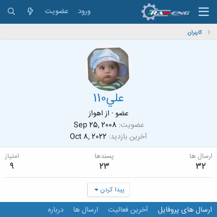
ورود
عضویت
کاربران
علي110
عضو
·
از
اهواز
عضویت
Sep 25, 2008
آخرین بازدید
Oct 8, 2022
ارسال ها
پسندها
امتیاز
9
23
32
پیدا کردن
ارسال های پروفایل
آخرین فعالیت
ارسال ها
درباره